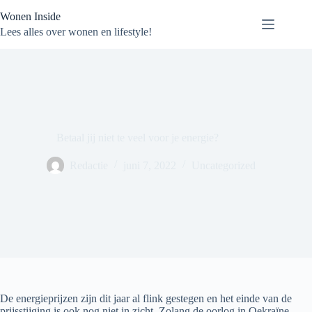
Ga
Wonen Inside
naar
de
Lees alles over wonen en lifestyle!
inhoud
Betaal jij niet te veel voor je energie?
Redactie
juni 7, 2022
Uncategorized
De energieprijzen zijn dit jaar al flink gestegen en het einde van de
prijsstijging is ook nog niet in zicht. Zolang de oorlog in Oekraïne