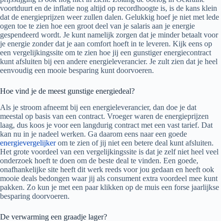
voortduurt en de inflatie nog altijd op recordhoogte is, is de kans klein
dat de energieprijzen weer zullen dalen. Gelukkig hoef je niet met lede
ogen toe te zien hoe een groot deel van je salaris aan je energie
gespendeerd wordt. Je kunt namelijk zorgen dat je minder betaalt voor
je energie zonder dat je aan comfort hoeft in te leveren. Kijk eens op
een vergelijkingssite om te zien hoe jij een gunstiger energiecontract
kunt afsluiten bij een andere energieleverancier. Je zult zien dat je heel
eenvoudig een mooie besparing kunt doorvoeren.
Hoe vind je de meest gunstige energiedeal?
Als je stroom afneemt bij een energieleverancier, dan doe je dat
meestal op basis van een contract. Vroeger waren de energieprijzen
laag, dus koos je voor een langdurig contract met een vast tarief. Dat
kan nu in je nadeel werken. Ga daarom eens naar een goede
energievergelijker
om te zien of jij niet een betere deal kunt afsluiten.
Het grote voordeel van een vergelijkingssite is dat je zelf niet heel veel
onderzoek hoeft te doen om de beste deal te vinden. Een goede,
onafhankelijke site heeft dit werk reeds voor jou gedaan en heeft ook
mooie deals bedongen waar jij als consument extra voordeel mee kunt
pakken. Zo kun je met een paar klikken op de muis een forse jaarlijkse
besparing doorvoeren.
De verwarming een graadje lager?