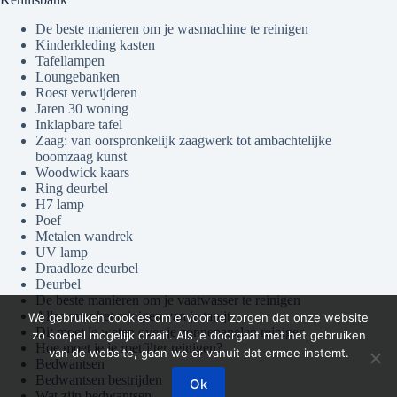
De beste manieren om je wasmachine te reinigen
Kinderkleding kasten
Tafellampen
Loungebanken
Roest verwijderen
Jaren 30 woning
Inklapbare tafel
Zaag: van oorspronkelijk zaagwerk tot ambachtelijke
boomzaag kunst
Woodwick kaars
Ring deurbel
H7 lamp
Poef
Metalen wandrek
UV lamp
Draadloze deurbel
Deurbel
De beste manieren om je vaatwasser te reinigen
Alles over het reinigen van je tapijt
We gebruiken cookies om ervoor te zorgen dat onze website
Dit moet je weten over je zonnepanelen reinigen
zo soepel mogelijk draait. Als je doorgaat met het gebruiken
Hoe moet je je roetfilter reinigen?
van de website, gaan we er vanuit dat ermee instemt.
Bedwantsen
Bedwantsen bestrijden
Ok
Wat zijn bedwantsen