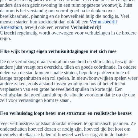
anders dan een gezinswoning in een ruim opgezette woonwijk. Juist
daarom is het verstandig om vooraf goed na te denken over
bereikbaarheid, planning en de hoeveelheid hulp die nodig is. Veel
mensen starten hun zoektocht dan ook bij een
Verhuisbedrijf
Amersfoort
, terwijl ook een ervaren
Verhuisbedrijf
Utrecht
regelmatig wordt overwogen voor verhuizingen in de bredere
regio.
Elke wijk brengt eigen verhuisuitdagingen met zich mee
De ene verhuizing draait vooral om snelheid en slim laden, terwijl de
andere juist vraagt om overzicht, tillen en goede coördinatie. In oudere
delen van de stad kunnen smalle straten, beperkte parkeerruimte of
lastige trappenhuizen een rol spelen. In nieuwbouwwijken spelen weer
andere zaken, zoals afstand tussen woning en bus of het efficiënt
verplaatsen van een grote hoeveelheid spullen in korte tijd. Een
verhuisplan dat goed aansluit op de situatie voorkomt dat je op de dag
zelf voor verrassingen komt te staan.
Een verhuisdag loopt beter met structuur en realistische keuzes
Veel verhuisstress ontstaat doordat mensen te optimistisch plannen. Ze
onderschatten hoeveel dozen er nodig zijn, hoeveel tijd het kost om
meubels uit elkaar te halen of hoeveel werk er nog zit in de laatste