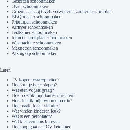
Gaspitten schoonmaken
Oven schoonmaken
Groene aanslag tegels verwijderen zonder te schrobben
BBQ rooster schoonmaken
Frituurpan schoonmaken
Airfryer schoonmaken
Badkamer schoonmaken
Inductie kookplaat schoonmaken
Wasmachine schoonmaken
Magnetron schoonmaken
Afzuigkap schoonmaken
Leren
TV kopen: waarop letten?
Hoe kun je beter slapen?
Wat eten vogels graag?
Hoe moet ik mijn kamer inrichten?
Hoe richt ik mijn woonkamer in?
Hoe maak ik een vlonder?
Wat vinden kinderen leuk?
Wat is een percolator?
Wat kost een huis bouwen
Hoe lang gaat een CV ketel mee