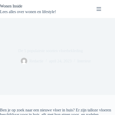
Ga
Wonen Inside
naar
de
Lees alles over wonen en lifestyle!
inhoud
De 5 populairste soorten vloerbekleding
Redactie
april 24, 2023
Interieur
Ben je op zoek naar een nieuwe vloer in huis? Er zijn talloze vloeren
beschikbaar voor in huis, elk met hun eigen voor- en nadelen.