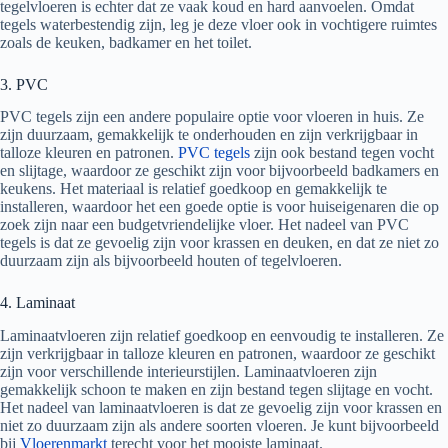
tegelvloeren is echter dat ze vaak koud en hard aanvoelen. Omdat
tegels waterbestendig zijn, leg je deze vloer ook in vochtigere ruimtes
zoals de keuken, badkamer en het toilet.
3. PVC
PVC tegels zijn een andere populaire optie voor vloeren in huis. Ze
zijn duurzaam, gemakkelijk te onderhouden en zijn verkrijgbaar in
talloze kleuren en patronen.
PVC tegels
zijn ook bestand tegen vocht
en slijtage, waardoor ze geschikt zijn voor bijvoorbeeld badkamers en
keukens. Het materiaal is relatief goedkoop en gemakkelijk te
installeren, waardoor het een goede optie is voor huiseigenaren die op
zoek zijn naar een budgetvriendelijke vloer. Het nadeel van PVC
tegels is dat ze gevoelig zijn voor krassen en deuken, en dat ze niet zo
duurzaam zijn als bijvoorbeeld houten of tegelvloeren.
4. Laminaat
Laminaatvloeren zijn relatief goedkoop en eenvoudig te installeren. Ze
zijn verkrijgbaar in talloze kleuren en patronen, waardoor ze geschikt
zijn voor verschillende interieurstijlen. Laminaatvloeren zijn
gemakkelijk schoon te maken en zijn bestand tegen slijtage en vocht.
Het nadeel van laminaatvloeren is dat ze gevoelig zijn voor krassen en
niet zo duurzaam zijn als andere soorten vloeren. Je kunt bijvoorbeeld
bij
Vloerenmarkt
terecht voor het mooiste laminaat.