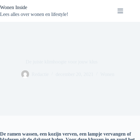
Ga
Wonen Inside
naar
de
Lees alles over wonen en lifestyle!
inhoud
De juiste klimhoogte voor jouw klus
Redactie
december 20, 2021
Wonen
De ramen wassen, een kozijn verven, een lampje vervangen of
bladeren uit de dakgoot halen. Voor deze klussen in en rond het