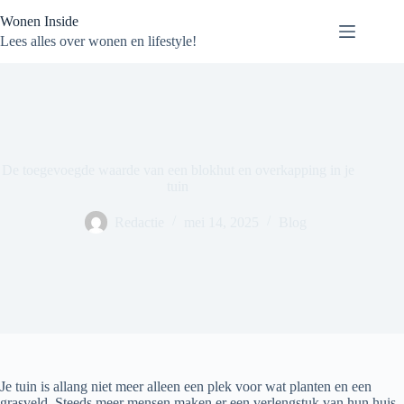
Ga
Wonen Inside
naar
de
Lees alles over wonen en lifestyle!
inhoud
De toegevoegde waarde van een blokhut en overkapping in je
tuin
Redactie
mei 14, 2025
Blog
Je tuin is allang niet meer alleen een plek voor wat planten en een
grasveld. Steeds meer mensen maken er een verlengstuk van hun huis