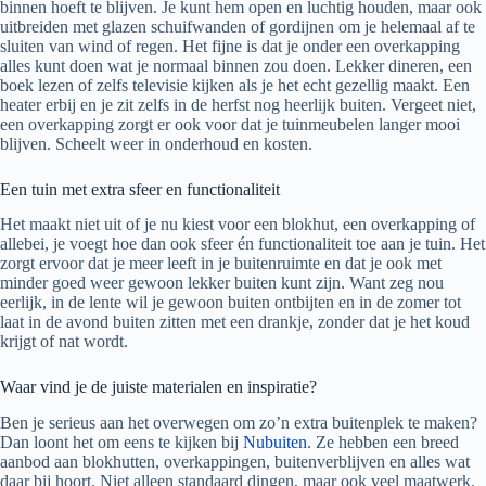
binnen hoeft te blijven. Je kunt hem open en luchtig houden, maar ook
uitbreiden met glazen schuifwanden of gordijnen om je helemaal af te
sluiten van wind of regen. Het fijne is dat je onder een overkapping
alles kunt doen wat je normaal binnen zou doen. Lekker dineren, een
boek lezen of zelfs televisie kijken als je het echt gezellig maakt. Een
heater erbij en je zit zelfs in de herfst nog heerlijk buiten. Vergeet niet,
een overkapping zorgt er ook voor dat je tuinmeubelen langer mooi
blijven. Scheelt weer in onderhoud en kosten.
Een tuin met extra sfeer en functionaliteit
Het maakt niet uit of je nu kiest voor een blokhut, een overkapping of
allebei, je voegt hoe dan ook sfeer én functionaliteit toe aan je tuin. Het
zorgt ervoor dat je meer leeft in je buitenruimte en dat je ook met
minder goed weer gewoon lekker buiten kunt zijn. Want zeg nou
eerlijk, in de lente wil je gewoon buiten ontbijten en in de zomer tot
laat in de avond buiten zitten met een drankje, zonder dat je het koud
krijgt of nat wordt.
Waar vind je de juiste materialen en inspiratie?
Ben je serieus aan het overwegen om zo’n extra buitenplek te maken?
Dan loont het om eens te kijken bij
Nubuiten
. Ze hebben een breed
aanbod aan blokhutten, overkappingen, buitenverblijven en alles wat
daar bij hoort. Niet alleen standaard dingen, maar ook veel maatwerk.