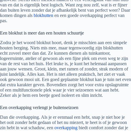
van en dat is eigenlijk best logisch. Want zeg nou zelf, wat is er fijner
dan buiten leven zonder dat je afhankelijk bent van perfect weer? Daar
komen dingen als
blokhutten
en een goede overkapping perfect van
pas.
Een blokhut is meer dan een houten schuurtje
Zodra je het woord blokhut hoort, denk je misschien aan een simpele
houten berging. Niets mis mee, maar tegenwoordig zijn blokhutten
echt zoveel meer dan dat. Ze kunnen dienen als tuinkantoor,
logeerruimte, atelier of gewoon als een fijne plek om even weg te zijn
van de rest van het huis. Het leuke is, je kunt het helemaal aanpassen
aan jouw wensen. Groot, klein, met ramen of zonder, strak modern of
juist landelijk. Alles kan. Het is niet alleen praktisch, het ziet er vaak
ook gewoon mooi uit. Een goed geplaatste blokhut kan je tuin net even
dat extra karakter geven. Bovendien zorgt het voor extra opslagruimte
of een multifunctionele plek waar je vier seizoenen wat aan hebt.
Zeker als je hem een beetje goed isoleert en slim inricht.
Een overkapping verlengt je buitenseizoen
Dan die overkapping. Als je er eenmaal een hebt, snap je niet hoe je
het ooit zonder hebt gedaan of het nu miezert, te heet is of je gewoon
zin hebt in wat schaduw, een
overkapping
biedt comfort zonder dat je