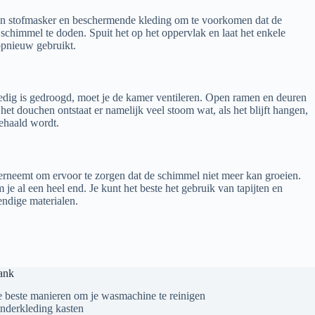
een stofmasker en beschermende kleding om te voorkomen dat de
schimmel te doden. Spuit het op het oppervlak en laat het enkele
opnieuw gebruikt.
lledig is gedroogd, moet je de kamer ventileren. Open ramen en deuren
t douchen ontstaat er namelijk veel stoom wat, als het blijft hangen,
gehaald wordt.
derneemt om ervoor te zorgen dat de schimmel niet meer kan groeien.
 al een heel end. Je kunt het beste het gebruik van tapijten en
endige materialen.
ank
 beste manieren om je wasmachine te reinigen
nderkleding kasten