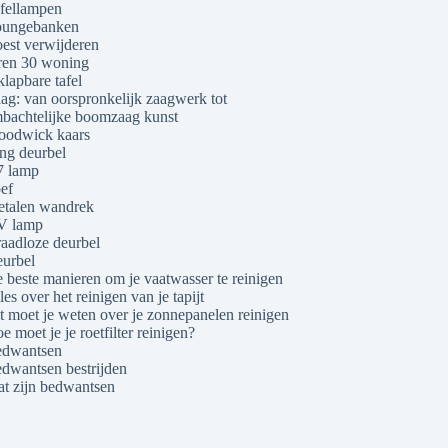
fellampen
ungebanken
est verwijderen
ren 30 woning
klapbare tafel
ag: van oorspronkelijk zaagwerk tot
bachtelijke boomzaag kunst
odwick kaars
ng deurbel
 lamp
ef
talen wandrek
V lamp
aadloze deurbel
urbel
 beste manieren om je vaatwasser te reinigen
les over het reinigen van je tapijt
t moet je weten over je zonnepanelen reinigen
e moet je je roetfilter reinigen?
dwantsen
dwantsen bestrijden
t zijn bedwantsen