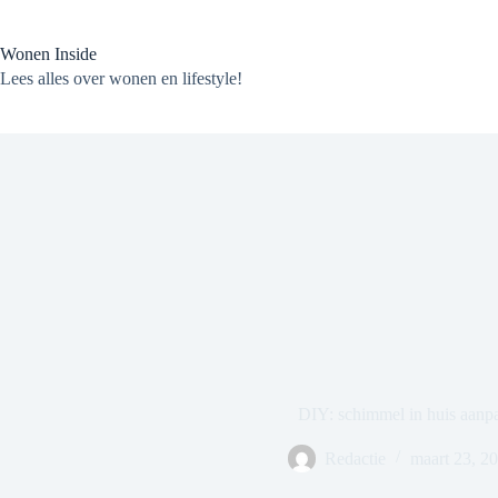
Ga
naar
de
Wonen Inside
inhoud
Lees alles over wonen en lifestyle!
DIY: schimmel in huis aanp
Redactie
maart 23, 2