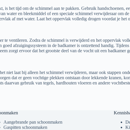
kt, is het tijd om de schimmel aan te pakken. Gebruik handschoenen, 
 van water en bleekmiddel of een speciale schimmel verwijderaar om de 
rvlak af met water. Laat het oppervlak volledig drogen voordat je het 
mer te ventileren. Zodra de schimmel is verwijderd en het oppervlak vo
goed afzuigingssysteem in de badkamer is ontzettend handig. Tijdens he
teem zorgt ervoor dat het grootste deel van de vocht uit een badkamer 
et niet laat bij alleen het schimmel verwijderen, maar ook stappen on
en dat er geen vochtige plekken ontstaan door lekkende kranen, kom je
ts daarvan gebruik van tegels, hardhouten vloeren en andere vochtbest
oonmaken
Kennisb
Aangebrande pan schoonmaken
De
Gaspitten schoonmaken
Ki