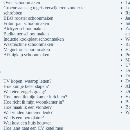
Oven schoonmaken
Ta
Groene aanslag tegels verwijderen zonder te
Lo
schrobben
Ro
BBQ rooster schoonmaken
Ja
Frituurpan schoonmaken
In
Airfryer schoonmaken
Za
Badkamer schoonmaken
am
Inductie kookplaat schoonmaken
Wo
Wasmachine schoonmaken
Ri
Magnetron schoonmaken
H7
Afzuigkap schoonmaken
Po
Me
U
Dr
en
De
De
TV kopen: waarop letten?
Al
Hoe kun je beter slapen?
Di
Wat eten vogels graag?
Ho
Hoe moet ik mijn kamer inrichten?
Be
Hoe richt ik mijn woonkamer in?
Be
Hoe maak ik een vlonder?
Wa
Wat vinden kinderen leuk?
Wat is een percolator?
Wat kost een huis bouwen
Hoe lang gaat een CV ketel mee