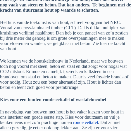
nog vaak van steen en beton. Dat kan anders. Te beginnen met de
kracht van duurzaam hout op waarde te schatten.
Het huis van de toekomst is van hout, schreef vorig jaar het NRC.
Vooral van cross-laminated timber (CLT). Dat is dikke multiplex van
kruislings verlijmd naaldhout. Dan heb je een paneel van zo’n zestien
bij drie meter dat genoeg is om grote overspanningen mee te maken
voor vloeren en wanden, vergelijkbaar met beton. Zie hier de kracht
van hout.
We kennen we de houtskeletbouw in Nederland, maar we bouwen
toch nog vooral met steen, beton en staal en dat zorgt voor nogal wat
CO2 uitstoot. Er moeten namelijk ijzererts en kalksteen in een
brandoven om staal en beton te maken. Daar is veel fossiele brandstof
voor nodig. Hout zou een beter alternatief zijn. Hout is lichter dan
beton en leent zich goed voor prefabricage.
Kies voor een houten ronde eettafel of wastafelmeubel
In navolging van bouwen met hout is het vaker kiezen voor hout in
ons interieur een goede eerste stap. Kies voor duurzaam en vul je
keuken eens met zo’n prachtige houten
ronde eettafel
. Dat zit niet
alleen gezellig, je eet er ook nog lekker aan. Ze zijn er voor vier