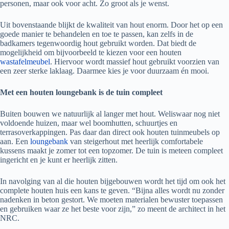
personen, maar ook voor acht. Zo groot als je wenst.
Uit bovenstaande blijkt de kwaliteit van hout enorm. Door het op een
goede manier te behandelen en toe te passen, kan zelfs in de
badkamers tegenwoordig hout gebruikt worden. Dat biedt de
mogelijkheid om bijvoorbeeld te kiezen voor een houten
wastafelmeubel
. Hiervoor wordt massief hout gebruikt voorzien van
een zeer sterke laklaag. Daarmee kies je voor duurzaam én mooi.
Met een houten loungebank is de tuin compleet
Buiten bouwen we natuurlijk al langer met hout. Weliswaar nog niet
voldoende huizen, maar wel boomhutten, schuurtjes en
terrasoverkappingen. Pas daar dan direct ook houten tuinmeubels op
aan. Een
loungebank
van steigerhout met heerlijk comfortabele
kussens maakt je zomer tot een topzomer. De tuin is meteen compleet
ingericht en je kunt er heerlijk zitten.
In navolging van al die houten bijgebouwen wordt het tijd om ook het
complete houten huis een kans te geven. “Bijna alles wordt nu zonder
nadenken in beton gestort. We moeten materialen bewuster toepassen
en gebruiken waar ze het beste voor zijn,” zo meent de architect in het
NRC.