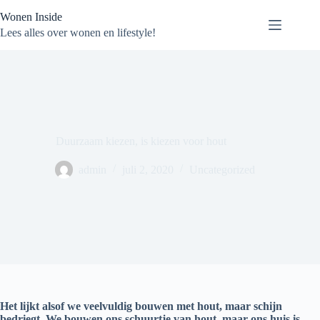
Ga
Wonen Inside
naar
de
Lees alles over wonen en lifestyle!
inhoud
Duurzaam kiezen, is kiezen voor hout
admin
juli 2, 2020
Uncategorized
Het lijkt alsof we veelvuldig bouwen met hout, maar schijn
bedriegt. We bouwen ons schuurtje van hout, maar ons huis is