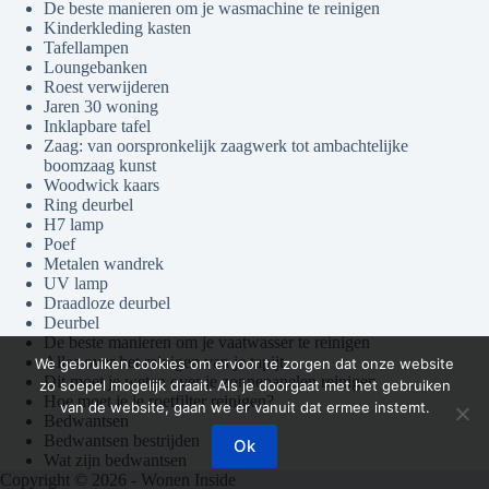
De beste manieren om je wasmachine te reinigen
Kinderkleding kasten
Tafellampen
Loungebanken
Roest verwijderen
Jaren 30 woning
Inklapbare tafel
Zaag: van oorspronkelijk zaagwerk tot ambachtelijke
boomzaag kunst
Woodwick kaars
Ring deurbel
H7 lamp
Poef
Metalen wandrek
UV lamp
Draadloze deurbel
Deurbel
De beste manieren om je vaatwasser te reinigen
Alles over het reinigen van je tapijt
We gebruiken cookies om ervoor te zorgen dat onze website
Dit moet je weten over je zonnepanelen reinigen
zo soepel mogelijk draait. Als je doorgaat met het gebruiken
Hoe moet je je roetfilter reinigen?
van de website, gaan we er vanuit dat ermee instemt.
Bedwantsen
Bedwantsen bestrijden
Ok
Wat zijn bedwantsen
Copyright © 2026 - Wonen Inside