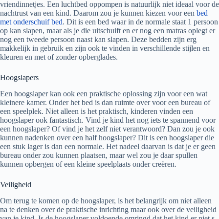
vriendinnetjes. Een luchtbed oppompen is natuurlijk niet ideaal voor de
nachtrust van een kind. Daarom zou je kunnen kiezen voor een
bed
met onderschuif bed
. Dit is een bed waar in de normale staat 1 persoon
op kan slapen, maar als je die uitschuift en er nog een matras oplegt er
nog een tweede persoon naast kan slapen. Deze bedden zijn erg
makkelijk in gebruik en zijn ook te vinden in verschillende stijlen en
kleuren en met of zonder opberglades.
Hoogslapers
Een hoogslaper kan ook een praktische oplossing zijn voor een wat
kleinere kamer. Onder het bed is dan ruimte over voor een bureau of
een speelplek. Niet alleen is het praktisch, kinderen vinden een
hoogslaper ook fantastisch. Vind je kind het nog iets te spannend voor
een hoogslaper? Of vind je het zelf niet verantwoord? Dan zou je ook
kunnen nadenken over een half hoogslaper? Dit is een hoogslaper die
een stuk lager is dan een normale. Het nadeel daarvan is dat je er geen
bureau onder zou kunnen plaatsen, maar wel zou je daar spullen
kunnen opbergen of een kleine speelplaats onder creëren.
Veiligheid
Om terug te komen op de hoogslaper, is het belangrijk om niet alleen
na te denken over de praktische inrichting maar ook over de veiligheid
van je kind. Is de hoogslaper voldoende omringd dat het kind er niet s