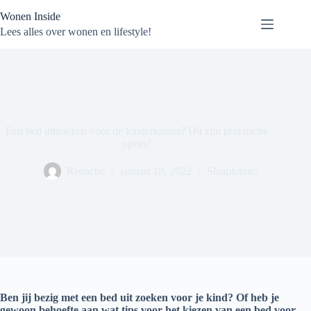
Ga
Wonen Inside
naar
de
Lees alles over wonen en lifestyle!
inhoud
Een bed uitzoeken voor de kinderkamer? Dit zijn praktische
opties!
Redactie
januari 18, 2022
Slaapkamer
Ben jij bezig met een bed uit zoeken voor je kind? Of heb je
gewoon behoefte aan wat tips voor het kiezen van een bed voor