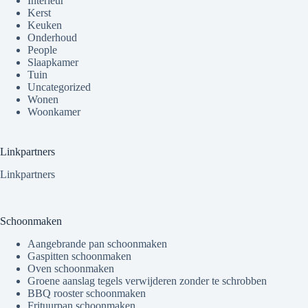
Interieur
Kerst
Keuken
Onderhoud
People
Slaapkamer
Tuin
Uncategorized
Wonen
Woonkamer
Linkpartners
Linkpartners
Schoonmaken
Aangebrande pan schoonmaken
Gaspitten schoonmaken
Oven schoonmaken
Groene aanslag tegels verwijderen zonder te schrobben
BBQ rooster schoonmaken
Frituurpan schoonmaken