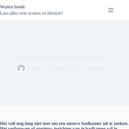
Ga
Wonen Inside
naar
de
Lees alles over wonen en lifestyle!
inhoud
Een nieuwe badkamer uitzoeken valt nog niet mee
Redactie
augustus 30, 2021
Badkamer
Het valt nog lang niet mee om een nieuwe badkamer uit te zoeken.
Het verbouwen of opnieuw inrichten van je badkamer wil je