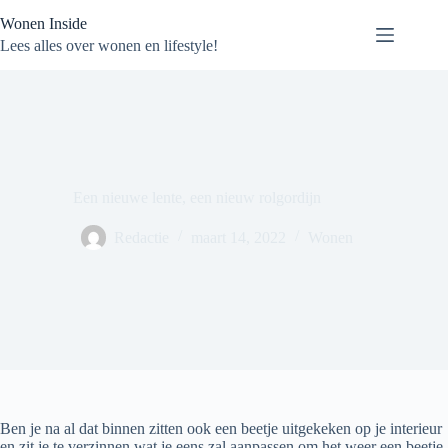
Ga
Wonen Inside
naar
de
Lees alles over wonen en lifestyle!
inhoud
Een nieuwe lente, een nieuw rolgordijn
Redactie
maart 14, 2022
Wonen
Ben je na al dat binnen zitten ook een beetje uitgekeken op je interieur
en zit je te verzinnen wat je eens zal aanpassen om het weer een beetje