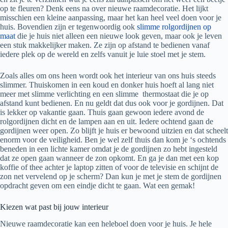
op te fleuren? Denk eens na over nieuwe raamdecoratie. Het lijkt
misschien een kleine aanpassing, maar het kan heel veel doen voor je
huis. Bovendien zijn er tegenwoordig ook
slimme rolgordijnen op
maat
die je huis niet alleen een nieuwe look geven, maar ook je leven
een stuk makkelijker maken. Ze zijn op afstand te bedienen vanaf
iedere plek op de wereld en zelfs vanuit je luie stoel met je stem.
Zoals alles om ons heen wordt ook het interieur van ons huis steeds
slimmer. Thuiskomen in een koud en donker huis hoeft al lang niet
meer met slimme verlichting en een slimme thermostaat die je op
afstand kunt bedienen. En nu geldt dat dus ook voor je gordijnen. Dat
is lekker op vakantie gaan. Thuis gaan gewoon iedere avond de
rolgordijnen dicht en de lampen aan en uit. Iedere ochtend gaan de
gordijnen weer open. Zo blijft je huis er bewoond uitzien en dat scheelt
enorm voor de veiligheid. Ben je wel zelf thuis dan kom je ‘s ochtends
beneden in een lichte kamer omdat je de gordijnen zo hebt ingesteld
dat ze open gaan wanneer de zon opkomt. En ga je dan met een kop
koffie of thee achter je laptop zitten of voor de televisie en schijnt de
zon net vervelend op je scherm? Dan kun je met je stem de gordijnen
opdracht geven om een eindje dicht te gaan. Wat een gemak!
Kiezen wat past bij jouw interieur
Nieuwe raamdecoratie kan een heleboel doen voor je huis. Je hele