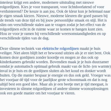
interieur krijgt een andere, modernere uitstraling met nieuwe
rolgordijnen. Kies je voor transparant, voor lichtdoorlatend of voor
verduisterend? De keuze is aan jou. Ook de kleur kun je helemaal naar
je eigen smaak kiezen. Nieuwe, moderne kleuren die goed passen bij
de trends van deze tijd en bij jouw persoonlijke smaak en stijl. Het is
slim om verschillende stalen aan te vragen zodat je het effect van de
rolgordijnen echt in de ruimte waar ze komen te hangen kunt zien.
Hou ze voor je ramen bij verschillende weersomstandigheden en op
verschillende tijden van de dag.
Deze slimme techniek van
elektrische rolgordijnen
maakt je huis
veiliger. Niet aleen blijft het er bewoond uitzien als je er niet bent. Ook
komen deze gordijnen zonder koordje en mogen ze dus ook op
kinderkamers gebruikt worden. Bovendien maak je je huis duurzamer
omdat je automatisch optimaal gebruik maakt van de licht- (en warmte)
inval in je huis en de gordijnen sluiten als het koud en donker wordt
buiten. Op die manier bespaar je energie en dus ook geld. Vroeger was
het voorjaar dé tijd voor de jaarlijkse grote schoonmaak en dat is nog
altijd best een goed idee. Maar als je een beetje met je tijd meegaat, is
investeren in slimme rolgordijnen of andere slimme woonoplossingen
ook een goede manier om het voorjaar te vieren.