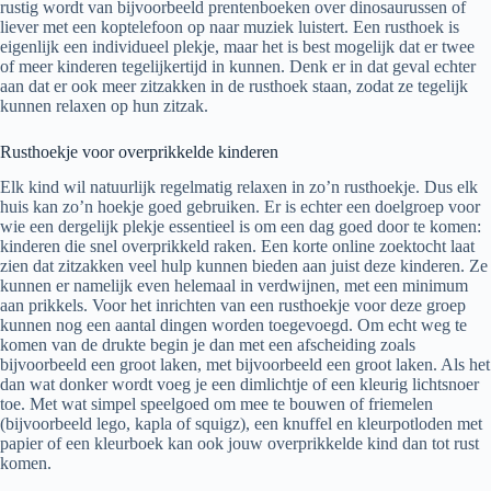
rustig wordt van bijvoorbeeld prentenboeken over dinosaurussen of
liever met een koptelefoon op naar muziek luistert. Een rusthoek is
eigenlijk een individueel plekje, maar het is best mogelijk dat er twee
of meer kinderen tegelijkertijd in kunnen. Denk er in dat geval echter
aan dat er ook meer zitzakken in de rusthoek staan, zodat ze tegelijk
kunnen relaxen op hun zitzak.
Rusthoekje voor overprikkelde kinderen
Elk kind wil natuurlijk regelmatig relaxen in zo’n rusthoekje. Dus elk
huis kan zo’n hoekje goed gebruiken. Er is echter een doelgroep voor
wie een dergelijk plekje essentieel is om een dag goed door te komen:
kinderen die snel overprikkeld raken. Een korte online zoektocht laat
zien dat zitzakken veel hulp kunnen bieden aan juist deze kinderen. Ze
kunnen er namelijk even helemaal in verdwijnen, met een minimum
aan prikkels. Voor het inrichten van een rusthoekje voor deze groep
kunnen nog een aantal dingen worden toegevoegd. Om echt weg te
komen van de drukte begin je dan met een afscheiding zoals
bijvoorbeeld een groot laken, met bijvoorbeeld een groot laken. Als het
dan wat donker wordt voeg je een dimlichtje of een kleurig lichtsnoer
toe. Met wat simpel speelgoed om mee te bouwen of friemelen
(bijvoorbeeld lego, kapla of squigz), een knuffel en kleurpotloden met
papier of een kleurboek kan ook jouw overprikkelde kind dan tot rust
komen.