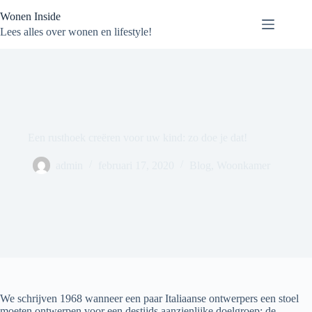
Ga
Wonen Inside
naar
de
Lees alles over wonen en lifestyle!
inhoud
Een rusthoek creëren voor uw kind: zo doe je dat!
admin
februari 17, 2020
Blog
,
Woonkamer
We schrijven 1968 wanneer een paar Italiaanse ontwerpers een stoel
moeten ontwerpen voor een destijds aanzienlijke doelgroep: de