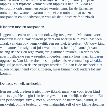
hippies. Het typische kenmerk van hippies is natuurlijk dat ze
behoorlijk ontspannen en ongedwongen zijn. En de Italiaanse
ontwerpers kwamen daarom ook met een ontwerp dat net zo
ontspannen en ongedwongen was als de hippies zelf: de zitzak.
Kinderen moeten ontspannen
Liggen op een rustzak is dan ook zalig rustgevend. Met name voor
kinderen is de zitzak daarom perfect om heerlijk te relaxen. Met een
zitzak valt dan ook gemakkelijk een rustplek te creëren. Of jouw kind
van nature al rustig is of juist wat drukker, het blijft namelijk van
belang dat ze zich regelmatig terug kunnen trekken. En dan is een
apart rusthoekje een wezenlijk onderdeel van elk huis waar kinderen
opgroeien. Van kleine dreumes tot puber, als ze eenmaal op
zitzakken
ligt, zul je merken dat ze rustiger worden. En dan is de rusthoek niet
alleen ontspannend voor kinderen, maar kunnen ook ouders tot rust
komen.
De basis van elk rusthoekje
Een rustplek creëren is niet ingewikkeld, maar kan voor ieder kind
anders zijn. Het begin is in ieder geval het makkelijkst: de zitzak. En
een persoonlijke zitzak, met bijvoorbeeld de naam van je kind, is
makkelijk online besteld. U weet natuurlijk zelf of uw kleine dreumes