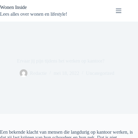
Ga
Wonen Inside
naar
de
Lees alles over wonen en lifestyle!
inhoud
Ervaar jij pijn tijdens het werken op kantoor?
Redactie
mei 18, 2022
Uncategorized
Een bekende klacht van mensen die langdurig op kantoor werken, is
dat zij last krijgen van hun schouders en hun nek. Dat is niet