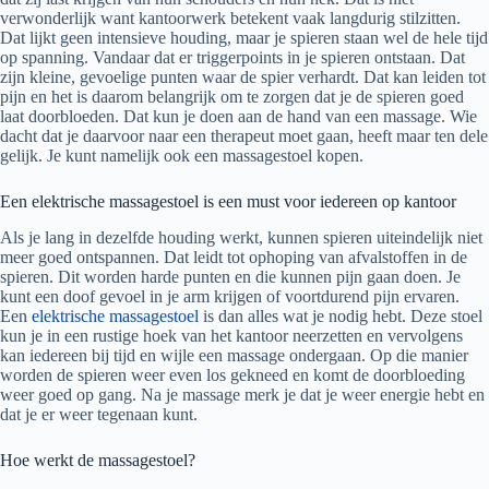
verwonderlijk want kantoorwerk betekent vaak langdurig stilzitten.
Dat lijkt geen intensieve houding, maar je spieren staan wel de hele tijd
op spanning. Vandaar dat er triggerpoints in je spieren ontstaan. Dat
zijn kleine, gevoelige punten waar de spier verhardt. Dat kan leiden tot
pijn en het is daarom belangrijk om te zorgen dat je de spieren goed
laat doorbloeden. Dat kun je doen aan de hand van een massage. Wie
dacht dat je daarvoor naar een therapeut moet gaan, heeft maar ten dele
gelijk. Je kunt namelijk ook een massagestoel kopen.
Een elektrische massagestoel is een must voor iedereen op kantoor
Als je lang in dezelfde houding werkt, kunnen spieren uiteindelijk niet
meer goed ontspannen. Dat leidt tot ophoping van afvalstoffen in de
spieren. Dit worden harde punten en die kunnen pijn gaan doen. Je
kunt een doof gevoel in je arm krijgen of voortdurend pijn ervaren.
Een
elektrische massagestoel
is dan alles wat je nodig hebt. Deze stoel
kun je in een rustige hoek van het kantoor neerzetten en vervolgens
kan iedereen bij tijd en wijle een massage ondergaan. Op die manier
worden de spieren weer even los gekneed en komt de doorbloeding
weer goed op gang. Na je massage merk je dat je weer energie hebt en
dat je er weer tegenaan kunt.
Hoe werkt de massagestoel?