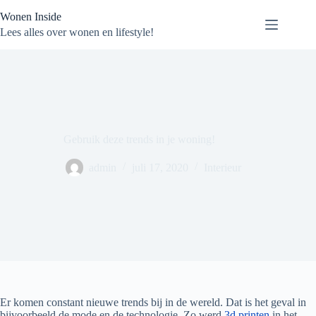
Ga
Wonen Inside
naar
de
Lees alles over wonen en lifestyle!
inhoud
Gebruik deze trends in je woning!
admin
juli 17, 2020
Interieur
Er komen constant nieuwe trends bij in de wereld. Dat is het geval in
bijvoorbeeld de mode en de technologie. Zo werd
3d printen
in het