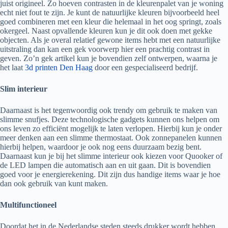
juist origineel. Zo hoeven contrasten in de kleurenpalet van je woning
echt niet fout te zijn. Je kunt de natuurlijke kleuren bijvoorbeeld heel
goed combineren met een kleur die helemaal in het oog springt, zoals
okergeel. Naast opvallende kleuren kun je dit ook doen met gekke
objecten. Als je overal relatief gewone items hebt met een natuurlijke
uitstraling dan kan een gek voorwerp hier een prachtig contrast in
geven. Zo’n gek artikel kun je bovendien zelf ontwerpen, waarna je
het laat
3d printen Den Haag
door een gespecialiseerd bedrijf.
Slim interieur
Daarnaast is het tegenwoordig ook trendy om gebruik te maken van
slimme snufjes. Deze technologische gadgets kunnen ons helpen om
ons leven zo efficiënt mogelijk te laten verlopen. Hierbij kun je onder
meer denken aan een slimme thermostaat. Ook zonnepanelen kunnen
hierbij helpen, waardoor je ook nog eens duurzaam bezig bent.
Daarnaast kun je bij het slimme interieur ook kiezen voor Quooker of
de LED lampen die automatisch aan en uit gaan. Dit is bovendien
goed voor je energierekening. Dit zijn dus handige items waar je hoe
dan ook gebruik van kunt maken.
Multifunctioneel
Doordat het in de Nederlandse steden steeds drukker wordt hebben