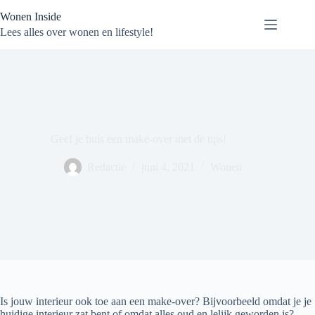
Ga
Wonen Inside
naar
de
Lees alles over wonen en lifestyle!
inhoud
Geef je huis een make-over met de tips!
Redactie
juni 4, 2021
Wonen
Is jouw interieur ook toe aan een make-over? Bijvoorbeeld omdat je je
huidige interieur zat bent of omdat alles oud en lelijk geworden is?