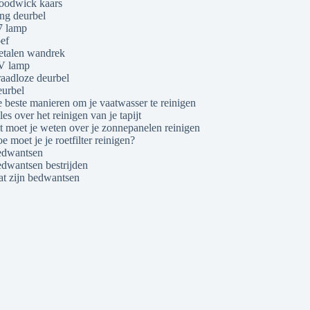
odwick kaars
ng deurbel
 lamp
ef
talen wandrek
V lamp
aadloze deurbel
urbel
 beste manieren om je vaatwasser te reinigen
les over het reinigen van je tapijt
t moet je weten over je zonnepanelen reinigen
e moet je je roetfilter reinigen?
dwantsen
dwantsen bestrijden
t zijn bedwantsen