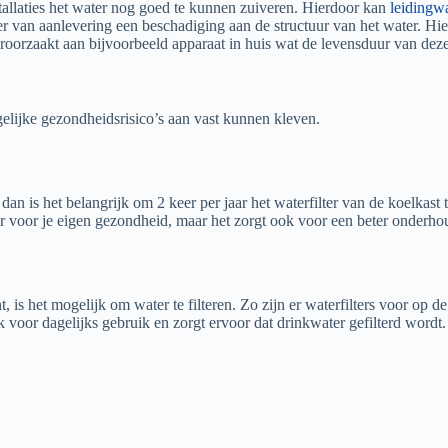
tallaties het water nog goed te kunnen zuiveren. Hierdoor kan
leidingw
van aanlevering een beschadiging aan de structuur van het water. Hierd
roorzaakt aan bijvoorbeeld apparaat in huis wat de levensduur van deze
lijke gezondheidsrisico’s aan vast kunnen kleven.
an is het belangrijk om 2 keer per jaar het waterfilter van de koelkast
eter voor je eigen gezondheid, maar het zorgt ook voor een beter onderho
, is het mogelijk om water te filteren. Zo zijn er waterfilters voor op 
 voor dagelijks gebruik en zorgt ervoor dat drinkwater gefilterd wordt.