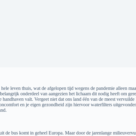
jn hele leven thuis, wat de afgelopen tijd wegens de pandemie alleen m
 belangrijk onderdeel van aangezien het lichaam dit nodig heeft om gere
 te handhaven valt. Vergeet niet dat ons land één van de meest vervuild
comfort en je eigen gezondheid zijn hiervoor waterfilters uitgevonde
and.
 uit de bus komt in geheel Europa. Maar door de jarenlange milieuvervuil