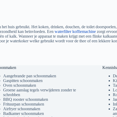
 het huis gebruikt. Het koken, drinken, douchen, de toilet doorspoelen
 gezondheid kan beïnvloeden. Een
waterfilter koffiemachine
zorgt ervoor
ën of kalk. Wanneer je apparaat te maken krijgt met een flinke kalkaans
 voor je waterkoker welke gebruikt wordt voor de thee of een lekkere ko
oonmaken
Kennisb
Aangebrande pan schoonmaken
De
Gaspitten schoonmaken
Ki
Oven schoonmaken
Ta
Groene aanslag tegels verwijderen zonder te
Lo
schrobben
Ro
BBQ rooster schoonmaken
Ja
Frituurpan schoonmaken
In
Airfryer schoonmaken
Za
Badkamer schoonmaken
am