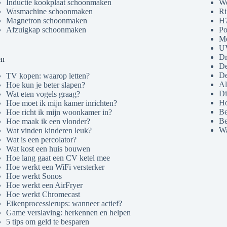
Inductie kookplaat schoonmaken
Wo
Wasmachine schoonmaken
Ri
Magnetron schoonmaken
H7
Afzuigkap schoonmaken
Po
Me
U
Dr
en
De
De
TV kopen: waarop letten?
Al
Hoe kun je beter slapen?
Di
Wat eten vogels graag?
Ho
Hoe moet ik mijn kamer inrichten?
Be
Hoe richt ik mijn woonkamer in?
Be
Hoe maak ik een vlonder?
Wa
Wat vinden kinderen leuk?
Wat is een percolator?
Wat kost een huis bouwen
Hoe lang gaat een CV ketel mee
Hoe werkt een WiFi versterker
Hoe werkt Sonos
Hoe werkt een AirFryer
Hoe werkt Chromecast
Eikenprocessierups: wanneer actief?
Game verslaving: herkennen en helpen
5 tips om geld te besparen