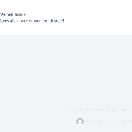
Ga
naar
de
Wonen Inside
inhoud
Lees alles over wonen en lifestyle!
Gezonder drinkwater in huis met ee
Redactie
maart 28, 2