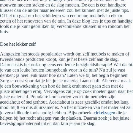
mouwen moeten steken en de slag moeten. De een is een handigere
klusser dan de ander maar iedereen zou het kunnen met de juiste tips.
Of het nu gaat om het schilderen van een muur, meubels in elkaar
zetten of het renoveren van de tuin. In deze blog lees je tips en handige
tools die je kunt gebruiken bij verschillende klussen in en rondom het
huis.
Doe het lekker zelf
Aangezien het steeds populairder wordt om zelf meubels te maken of
tweedehands producten koopt, kun je het beste zelf aan de slag.
Daarnaast is het ook nog eens een leuke bezigheidstherapie! Wat dacht
je van een leuke houten loungebank voor in de tuin? Nu zul je vast
denken; ja heel leuk maar hoe dan? Laten we bij het begin beginnen.
Zorg er eerst voor dat je het juiste materiaal aanschaft. Allereerst maak
je een bouwtekening van hoe de bank eruit moet gaan zien met de
juiste afmetingen erbij. Vervolgens zal je op zoek moeten gaan naar het
juiste materiaal. Populaire houtsoorten voor tuinmeubelen zijn
acaciahout of steigerhout. Acaciahout is zeer geschikt omdat het lang
mooi blijft en dus duurzamer is. Na het uitzoeken van het materiaal zal
je verschillende tools nodig hebben. Bijvoorbeeld
cirkelzagen
die je
helpen bij het recht afzagen van de planken. Daarna zoek je het juiste
bevestigingsmateriaal uit en dan kun je aan de slag.