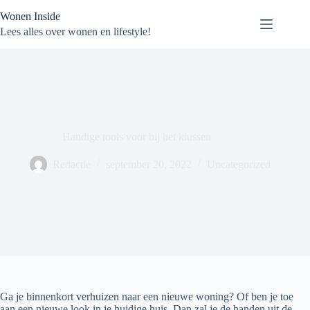
Ga
Wonen Inside
naar
de
Lees alles over wonen en lifestyle!
inhoud
Handige tools voor bij het klussen
Redactie
september 20, 2022
Uncategorized
Ga je binnenkort verhuizen naar een nieuwe woning? Of ben je toe
aan een nieuwe look in je huidige huis. Dan zal je de handen uit de