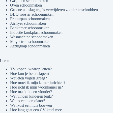
Gaspitten schoonmaken
Oven schoonmaken
Groene aanslag tegels verwijderen zonder te schrobben
BBQ rooster schoonmaken
Frituurpan schoonmaken
Airfryer schoonmaken
Badkamer schoonmaken
Inductie kookplaat schoonmaken
Wasmachine schoonmaken
Magnetron schoonmaken
Afzuigkap schoonmaken
Leren
TV kopen: waarop letten?
Hoe kun je beter slapen?
Wat eten vogels graag?
Hoe moet ik mijn kamer inrichten?
Hoe richt ik mijn woonkamer in?
Hoe maak ik een vlonder?
Wat vinden kinderen leuk?
Wat is een percolator?
Wat kost een huis bouwen
Hoe lang gaat een CV ketel mee