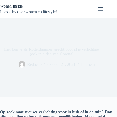
Ga
Wonen Inside
naar
de
Lees alles over wonen en lifestyle!
inhoud
Hier kun je als Rotterdammer terecht voor al je verlichting
(ook in tijden van Corona)
Redactie
oktober 21, 2021
Interieur
Op zoek naar nieuwe verlichting voor in huis of in de tuin? Dan
zijn er online natuurlijk genoeg mogelijkheden. Maar met dit