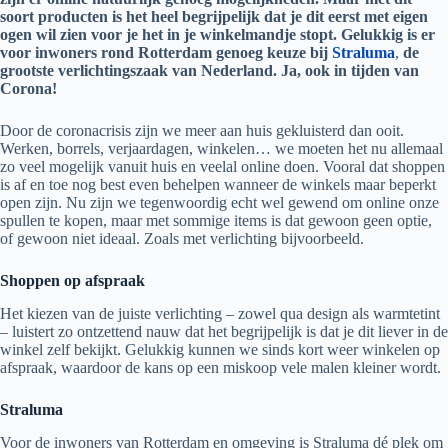
soort producten is het heel begrijpelijk dat je dit eerst met eigen
ogen wil zien voor je het in je winkelmandje stopt. Gelukkig is er
voor inwoners rond Rotterdam genoeg keuze bij
Straluma
,
de
grootste verlichtingszaak van Nederland. Ja, ook in tijden van
Corona!
Door de coronacrisis zijn we meer aan huis gekluisterd dan ooit.
Werken, borrels, verjaardagen, winkelen… we moeten het nu allemaal
zo veel mogelijk vanuit huis en veelal online doen. Vooral dat shoppen
is af en toe nog best even behelpen wanneer de winkels maar beperkt
open zijn. Nu zijn we tegenwoordig echt wel gewend om online onze
spullen te kopen, maar met sommige items is dat gewoon geen optie,
of gewoon niet ideaal. Zoals met verlichting bijvoorbeeld.
Shoppen op afspraak
Het kiezen van de juiste verlichting – zowel qua design als warmtetint
– luistert zo ontzettend nauw dat het begrijpelijk is dat je dit liever in de
winkel zelf bekijkt. Gelukkig kunnen we sinds kort weer winkelen op
afspraak, waardoor de kans op een miskoop vele malen kleiner wordt.
Straluma
Voor de inwoners van Rotterdam en omgeving is Straluma dé plek om