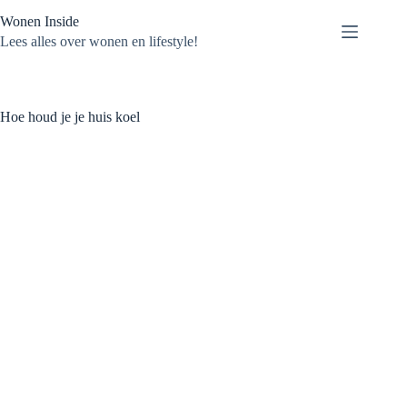
Ga
Wonen Inside
naar
de
Lees alles over wonen en lifestyle!
inhoud
Hoe houd je je huis koel