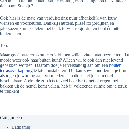
variant aan de binnenkant van je woning wordt aangebracht. Vandaar
de naam. Snap je?
Ook hier is de mate van verduistering puur afhankelijk van jouw
wensen en voorkeuren. Dankzij shutters, plissé rolgordijnen en
jaloezieën kun je spelen met licht, terwijl rolgordijnen licht én hitte
buiten laten.
Terras
Maar goed, waarom zou je ook binnen willen zitten wanneer je met dat
mooie weer ook naar buiten kunt? Alleen wil je ook dan niet levend
gebakken worden. Daarom doe je er verstandig aan om een
houten
terrasoverkapping
te laten installeren! Dit kan zowel midden in je tuin
als tegen je woning aan; voor iedere situatie is het juiste model
beschikbaar. Zodra de zon iets te veel haar best doet of regen met
bakken uit de hemel komt vallen, heb jij voldoende ruimte om je terug
te trekken!
Categorieën
Badkamer