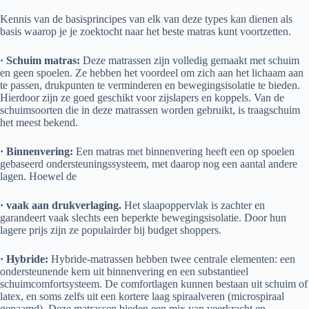
Kennis van de basisprincipes van elk van deze types kan dienen als
basis waarop je je zoektocht naar het beste matras kunt voortzetten.
· Schuim matras:
Deze matrassen zijn volledig gemaakt met schuim
en geen spoelen. Ze hebben het voordeel om zich aan het lichaam aan
te passen, drukpunten te verminderen en bewegingsisolatie te bieden.
Hierdoor zijn ze goed geschikt voor zijslapers en koppels. Van de
schuimsoorten die in deze matrassen worden gebruikt, is traagschuim
het meest bekend.
· Binnenvering:
Een matras met binnenvering heeft een op spoelen
gebaseerd ondersteuningssysteem, met daarop nog een aantal andere
lagen. Hoewel de
· vaak aan drukverlaging.
Het slaapoppervlak is zachter en
garandeert vaak slechts een beperkte bewegingsisolatie. Door hun
lagere prijs zijn ze populairder bij budget shoppers.
· Hybride:
Hybride-matrassen hebben twee centrale elementen: een
ondersteunende kern uit binnenvering en een substantieel
schuimcomfortsysteem. De comfortlagen kunnen bestaan uit schuim of
latex, en soms zelfs uit een kortere laag spiraalveren (microspiraal
genaamd). Deze matrassen bieden een mix van veerkracht en