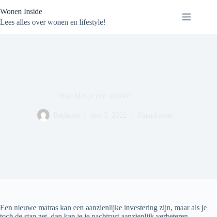
Ga
Wonen Inside
naar
de
Lees alles over wonen en lifestyle!
inhoud
Hoe kies je een matras?
Redactie
mei 3, 2022
Slaapkamer
Een nieuwe matras kan een aanzienlijke investering zijn, maar als je
toch de stap zet, dan kan je je nachtrust aanzienlijk verbeteren.