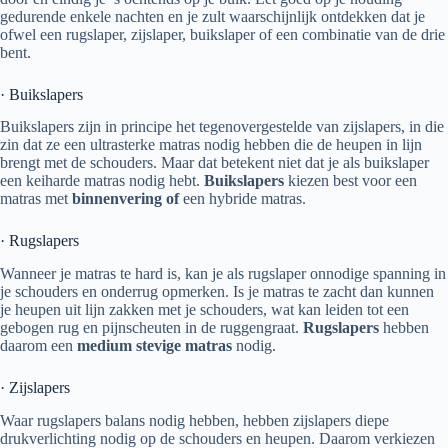
gedurende enkele nachten en je zult waarschijnlijk ontdekken dat je
ofwel een rugslaper, zijslaper, buikslaper of een combinatie van de drie
bent.
· Buikslapers
Buikslapers zijn in principe het tegenovergestelde van zijslapers, in die
zin dat ze een ultrasterke matras nodig hebben die de heupen in lijn
brengt met de schouders. Maar dat betekent niet dat je als buikslaper
een keiharde matras nodig hebt.
Buikslapers
kiezen best voor een
matras met
binnenvering of
een hybride matras.
· Rugslapers
Wanneer je matras te hard is, kan je als rugslaper onnodige spanning in
je schouders en onderrug opmerken. Is je matras te zacht dan kunnen
je heupen uit lijn zakken met je schouders, wat kan leiden tot een
gebogen rug en pijnscheuten in de ruggengraat.
Rugslapers
hebben
daarom een
medium stevige matras
nodig.
· Zijslapers
Waar rugslapers balans nodig hebben, hebben zijslapers diepe
drukverlichting nodig op de schouders en heupen. Daarom verkiezen