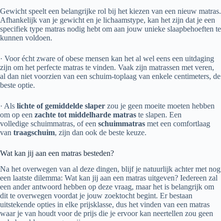
Gewicht speelt een belangrijke rol bij het kiezen van een nieuw matras.
Afhankelijk van je gewicht en je lichaamstype, kan het zijn dat je een
specifiek type matras nodig hebt om aan jouw unieke slaapbehoeften te
kunnen voldoen.
· Voor écht zware of obese mensen kan het al wel eens een uitdaging
zijn om het perfecte matras te vinden. Vaak zijn matrassen met veren,
al dan niet voorzien van een schuim-toplaag van enkele centimeters, de
beste optie.
· Als
lichte of gemiddelde slaper
zou je geen moeite moeten hebben
om op een
zachte tot middelharde matras
te slapen. Een
volledige schuimmatras, of een
schuimmatras
met een comfortlaag
van
traagschuim
, zijn dan ook de beste keuze.
Wat kan jij aan een matras besteden?
Na het overwegen van al deze dingen, blijf je natuurlijk achter met nog
een laatste dilemma: Wat kan jij aan een matras uitgeven? Iedereen zal
een ander antwoord hebben op deze vraag, maar het is belangrijk om
dit te overwegen voordat je jouw zoektocht begint. Er bestaan
uitstekende opties in elke prijsklasse, dus het vinden van een matras
waar je van houdt voor de prijs die je ervoor kan neertellen zou geen