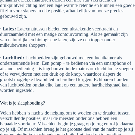
drukpuntverlichting met een lage warmte-retentie en kunnen een goede
fit zijn voor slapers in elke positie, afhankelijk van hoe ze precies
gebouwd zijn.
· Latex:
Latexmatrassen bieden een uitstekende veerkracht en
duurzaamheid met een matige contourvorming. Als ze gemaakt zijn
van natuurlijke en biologische latex, zijn ze een topper onder
milieubewuste shoppers.
· Luchtbed:
Luchtbedden zijn gebouwd met een luchtkamer als
ondersteunende kern. Een pomp – te bedienen via een smartphone of
afstandsbediening – is ingebouwd in de matras om lucht toe te voegen
of te verwijderen met een druk op de knop, waardoor slapers de
grootst mogelijke flexibiliteit in hardheid krijgen. Echtparen houden
van luchtbedden omdat elke kant op een andere hardheidsgraad kan
worden ingesteld.
Wat is je slaaphouding?
Velen hebben ’s nachts de neiging om te woelen en te draaien tussen
verschillende posities, maar de meesten onder ons hebben een
bepaalde voorkeur. Misschien begin je graag op je rug en rol je daarna
op je zij. Of misschien breng je het grootste deel van de nacht op je zij
door en eindig je ’s ochtends op je buik. Let goed op je houding