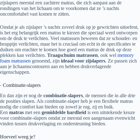
zijslapers meestal een zachtere matras, die zich aanpast aan de
rondingen van het lichaam om te voorkomen dat ze ’s nachts
oncomfortabel vast komen te zitten.
Omdat je als zijslaper ’s nachts zoveel druk op je gewrichten uitoefent,
is het erg belangrijk een matras te kiezen die speciaal werd ontworpen
om de druk te verlichten. Veel matrassen beweren dat ze schouder- en
heuppijn verlichten, maar het is cruciaal om echt in de specificaties te
duiken om erachter te komen hoe goed een matras de druk op deze
plekken kan verlichten.
Traagschuim matrassen
, ook wel
memory
foam matrassen
genoemd, zijn
ideaal voor zijslapers
. Ze passen zich
aan je lichaamscontouren aan en hebben drukverlagende
eigenschappen.
· Combinatie-slapers
En dan zijn er nog de
combinatie-slapers
, de mensen die in alle drie
de posities slapen. Als combinatie-slaper heb je een flexibele matras
nodig die comfort kan bieden op zowel je rug, zij en buik.
Een
matras
met een
gemiddelde hardheid
is een uitstekende keuze
voor combinatie-slapers omdat ze meestal een aangenaam evenwicht
vinden tussen drukverlaging en ondersteuning bieden.
Hoeveel weeg je?