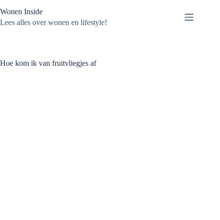
Ga
Wonen Inside
naar
de
Lees alles over wonen en lifestyle!
inhoud
Hoe kom ik van fruitvliegjes af