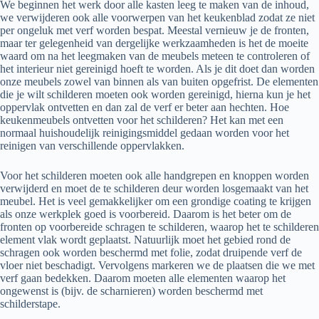
We beginnen het werk door alle kasten leeg te maken van de inhoud,
we verwijderen ook alle voorwerpen van het keukenblad zodat ze niet
per ongeluk met verf worden bespat. Meestal vernieuw je de fronten,
maar ter gelegenheid van dergelijke werkzaamheden is het de moeite
waard om na het leegmaken van de meubels meteen te controleren of
het interieur niet gereinigd hoeft te worden. Als je dit doet dan worden
onze meubels zowel van binnen als van buiten opgefrist. De elementen
die je wilt schilderen moeten ook worden gereinigd, hierna kun je het
oppervlak ontvetten en dan zal de verf er beter aan hechten. Hoe
keukenmeubels ontvetten voor het schilderen? Het kan met een
normaal huishoudelijk reinigingsmiddel gedaan worden voor het
reinigen van verschillende oppervlakken.
Voor het schilderen moeten ook alle handgrepen en knoppen worden
verwijderd en moet de te schilderen deur worden losgemaakt van het
meubel. Het is veel gemakkelijker om een ​​grondige coating te krijgen
als onze werkplek goed is voorbereid. Daarom is het beter om de
fronten op voorbereide schragen te schilderen, waarop het te schilderen
element vlak wordt geplaatst. Natuurlijk moet het gebied rond de
schragen ook worden beschermd met folie, zodat druipende verf de
vloer niet beschadigt. Vervolgens markeren we de plaatsen die we met
verf gaan bedekken. Daarom moeten alle elementen waarop het
ongewenst is (bijv. de scharnieren) worden beschermd met
schilderstape.