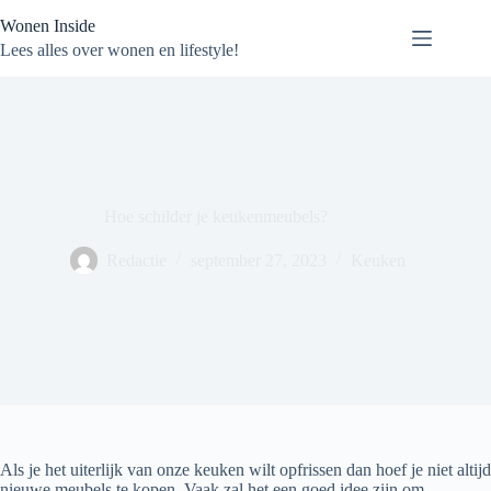
Ga
Wonen Inside
naar
de
Lees alles over wonen en lifestyle!
inhoud
Hoe schilder je keukenmeubels?
Redactie
september 27, 2023
Keuken
Als je het uiterlijk van onze keuken wilt opfrissen dan hoef je niet altijd
nieuwe meubels te kopen. Vaak zal het een goed idee zijn om