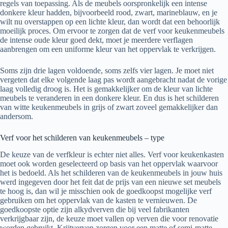
regels van toepassing. Als de meubels oorspronkelijk een intense
donkere kleur hadden, bijvoorbeeld rood, zwart, marineblauw, en je
wilt nu overstappen op een lichte kleur, dan wordt dat een behoorlijk
moeilijk proces. Om ervoor te zorgen dat de verf voor keukenmeubels
de intense oude kleur goed dekt, moet je meerdere verflagen
aanbrengen om een ​​uniforme kleur van het oppervlak te verkrijgen.
Soms zijn drie lagen voldoende, soms zelfs vier lagen. Je moet niet
vergeten dat elke volgende laag pas wordt aangebracht nadat de vorige
laag volledig droog is. Het is gemakkelijker om de kleur van lichte
meubels te veranderen in een donkere kleur. En dus is het schilderen
van witte keukenmeubels in grijs of zwart zoveel gemakkelijker dan
andersom.
Verf voor het schilderen van keukenmeubels – type
De keuze van de verfkleur is echter niet alles. Verf voor keukenkasten
moet ook worden geselecteerd op basis van het oppervlak waarvoor
het is bedoeld. Als het schilderen van de keukenmeubels in jouw huis
werd ingegeven door het feit dat de prijs van een nieuwe set meubels
te hoog is, dan wil je misschien ook de goedkoopst mogelijke verf
gebruiken om het oppervlak van de kasten te vernieuwen. De
goedkoopste optie zijn alkydverven die bij veel fabrikanten
verkrijgbaar zijn, de keuze moet vallen op verven die voor renovatie
worden gebruikt. Krijtverven zorgen voor een matte of semi-matte