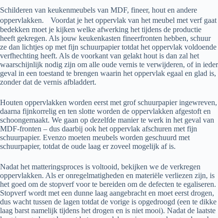
Schilderen van keukenmeubels van MDF, fineer, hout en andere
oppervlakken. Voordat je het oppervlak van het meubel met verf gaat
bedekken moet je kijken welke afwerking het tijdens de productie
heeft gekregen. Als jouw keukenkasten fineerfronten hebben, schuur
ze dan lichtjes op met fijn schuurpapier totdat het oppervlak voldoende
verfhechting heeft. Als de voorkant van gelakt hout is dan zal het
waarschijnlijk nodig zijn om alle oude vernis te verwijderen, of in ieder
geval in een toestand te brengen waarin het oppervlak egaal en glad is,
zonder dat de vernis afbladdert.
Houten oppervlakken worden eerst met grof schuurpapier ingewreven,
daarna fijnkorrelig en ten slotte worden de oppervlakken afgestoft en
schoongemaakt. We gaan op dezelfde manier te werk in het geval van
MDF-fronten – dus daarbij ook het oppervlak afschuren met fijn
schuurpapier. Evenzo moeten meubels worden geschuurd met
schuurpapier, totdat de oude laag er zoveel mogelijk af is.
Nadat het matteringsproces is voltooid, bekijken we de verkregen
oppervlakken. Als er onregelmatigheden en materiële verliezen zijn, is
het goed om de stopverf voor te bereiden om de defecten te egaliseren.
Stopverf wordt met een dunne laag aangebracht en moet eerst drogen,
dus wacht tussen de lagen totdat de vorige is opgedroogd (een te dikke
laag barst namelijk tijdens het drogen en is niet mooi). Nadat de laatste