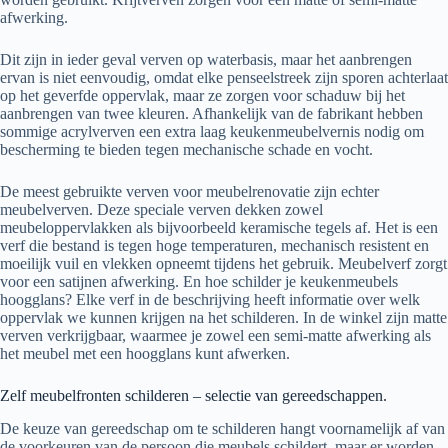
afwerking.
Dit zijn in ieder geval verven op waterbasis, maar het aanbrengen
ervan is niet eenvoudig, omdat elke penseelstreek zijn sporen achterlaat
op het geverfde oppervlak, maar ze zorgen voor schaduw bij het
aanbrengen van twee kleuren. Afhankelijk van de fabrikant hebben
sommige acrylverven een extra laag keukenmeubelvernis nodig om
bescherming te bieden tegen mechanische schade en vocht.
De meest gebruikte verven voor meubelrenovatie zijn echter
meubelverven. Deze speciale verven dekken zowel
meubeloppervlakken als bijvoorbeeld keramische tegels af. Het is een
verf die bestand is tegen hoge temperaturen, mechanisch resistent en
moeilijk vuil en vlekken opneemt tijdens het gebruik. Meubelverf zorgt
voor een satijnen afwerking. En hoe schilder je keukenmeubels
hoogglans? Elke verf in de beschrijving heeft informatie over welk
oppervlak we kunnen krijgen na het schilderen. In de winkel zijn matte
verven verkrijgbaar, waarmee je zowel een semi-matte afwerking als
het meubel met een hoogglans kunt afwerken.
Zelf meubelfronten schilderen – selectie van gereedschappen.
De keuze van gereedschap om te schilderen hangt voornamelijk af van
de voorkeuren van de persoon die meubels schildert, maar er worden