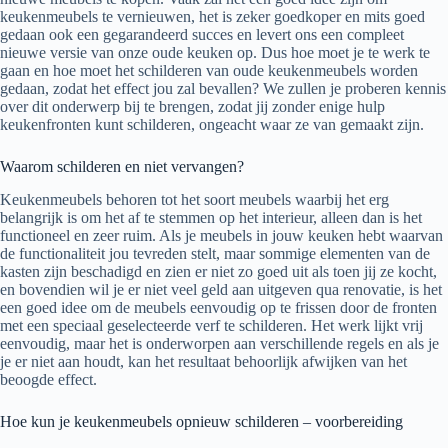
keukenmeubels te vernieuwen, het is zeker goedkoper en mits goed
gedaan ook een gegarandeerd succes en levert ons een compleet
nieuwe versie van onze oude keuken op. Dus hoe moet je te werk te
gaan en hoe moet het schilderen van oude keukenmeubels worden
gedaan, zodat het effect jou zal bevallen? We zullen je proberen kennis
over dit onderwerp bij te brengen, zodat jij zonder enige hulp
keukenfronten kunt schilderen, ongeacht waar ze van gemaakt zijn.
Waarom schilderen en niet vervangen?
Keukenmeubels behoren tot het soort meubels waarbij het erg
belangrijk is om het af te stemmen op het interieur, alleen dan is het
functioneel en zeer ruim. Als je meubels in jouw keuken hebt waarvan
de functionaliteit jou tevreden stelt, maar sommige elementen van de
kasten zijn beschadigd en zien er niet zo goed uit als toen jij ze kocht,
en bovendien wil je er niet veel geld aan uitgeven qua renovatie, is het
een goed idee om de meubels eenvoudig op te frissen door de fronten
met een speciaal geselecteerde verf te schilderen. Het werk lijkt vrij
eenvoudig, maar het is onderworpen aan verschillende regels en als je
je er niet aan houdt, kan het resultaat behoorlijk afwijken van het
beoogde effect.
Hoe kun je keukenmeubels opnieuw schilderen – voorbereiding