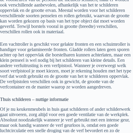
ook verschillende aanbevolen, afhankelijk van het te schilderen
oppervlak en de grootte ervan. Meestal worden voor het schilderen
verschillende soorten penselen en rollen gebruikt, waarvan de grootte
kan worden gekozen op basis van het type object dat moet worden
geverfd. Terwijl borstels vooral in grootte (breedte) verschillen,
verschillen rollen ook in materiaal.
Een vachtroller is geschikt voor gelakte fronten en een schuimroller is
handiger voor gelamineerde fronten. Gladde rollers laten geen sporen
achter op het oppervlak die borstelharen kunnen achterlaten, maar een
klein penseel is wel nodig bij het schilderen van kleine details. Een
andere verfuitrusting is een verfpistool. Wanneer je overweegt welk
soort verfpistool je moet kiezen, moet je rekening houden met het type
verf dat wordt gebruikt en de grootte van het te schilderen oppervlak.
De verfpistolen verschillen ook in gewicht, de grootte van de
verfcontainer en de manier waarop ze worden aangedreven.
Thuis schilderen – nuttige informatie
Of je nu keukenmeubels in huis gaat schilderen of ander schilderwerk
gaat uitvoeren, zorg altijd voor een goede ventilatie van de werkplek.
Absoluut noodzakelijk wanneer je verf gebruikt met een intense geur,
maar ook handig wanneer de verf geurloos is, omdat een goede
luchtcirculatie een snelle droging van de verf bevordert en zo de