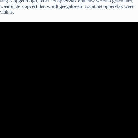
laag is opgedroogd, moet het oppervlak opnieuw worden geschuurd,
waarbij de stopverf dan wordt geëgaliseerd zodat het oppervlak weer
vlak is.