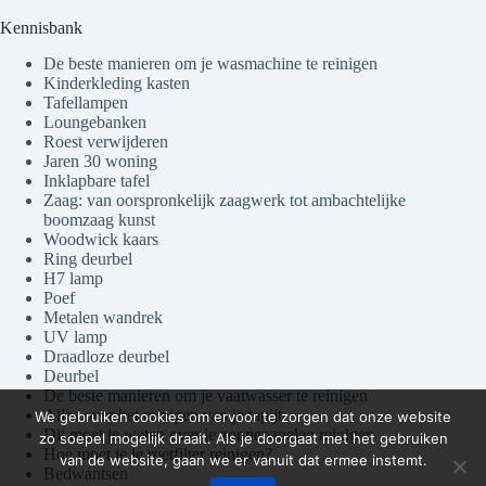
Kennisbank
De beste manieren om je wasmachine te reinigen
Kinderkleding kasten
Tafellampen
Loungebanken
Roest verwijderen
Jaren 30 woning
Inklapbare tafel
Zaag: van oorspronkelijk zaagwerk tot ambachtelijke
boomzaag kunst
Woodwick kaars
Ring deurbel
H7 lamp
Poef
Metalen wandrek
UV lamp
Draadloze deurbel
Deurbel
De beste manieren om je vaatwasser te reinigen
Alles over het reinigen van je tapijt
We gebruiken cookies om ervoor te zorgen dat onze website
Dit moet je weten over je zonnepanelen reinigen
zo soepel mogelijk draait. Als je doorgaat met het gebruiken
Hoe moet je je roetfilter reinigen?
van de website, gaan we er vanuit dat ermee instemt.
Bedwantsen