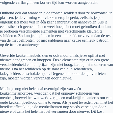
volgende verflaag in een kortere tijd kan worden aangebracht.
Onthoud ook dat wanneer je de fronten schildert door ze horizontaal te
plaatsen, je de vorming van vlekken erop beperkt, zelfs als je per
ongeluk iets meer verf in één keer aanbrengt dan aanbevolen. Als je
een esthetisch gevoel hebt en weet hoe je het moet gebruiken dan kun
je proberen verschillende elementen met verschillende kleuren te
schilderen. Zo kun je de plinten in een andere kleur verven dan de rest
van de meubelfronten, of met sjablonen naar keuze een leuk patroon
op de fronten aanbrengen.
Geverfde keukenmeubels zien er ook mooi uit als je ze opfrist met
nieuwe handgrepen en knoppen. Deze elementen zijn er in een grote
verscheidenheid en hun prijzen zijn niet hoog. Let bij het monteren van
meubels na het schilderen op de staat van hun scharnieren,
ladegeleiders en schokdempers. Degenen die door de tijd versleten
zijn, moeten worden vervangen door nieuwe.
Mocht je nog niet helemaal overtuigd zijn van zo’n
keukenmetamorfose, weet dan dat het opnieuw schilderen van
meubels, hoewel het wat werk vergt, een makkelijke manier is om een ​​
oude keuken goedkoop om te toveren. Als je niet tevreden bent met het
bereikte effect kun je de meubelfronten nog steeds vervangen door
nieuwe of zelfs het hele meubel vervangen door nieuwe. Dit kost