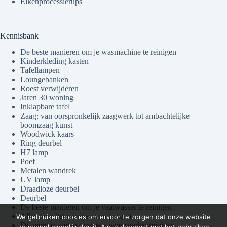
Eikenprocessierups
Kennisbank
De beste manieren om je wasmachine te reinigen
Kinderkleding kasten
Tafellampen
Loungebanken
Roest verwijderen
Jaren 30 woning
Inklapbare tafel
Zaag: van oorspronkelijk zaagwerk tot ambachtelijke
boomzaag kunst
Woodwick kaars
Ring deurbel
H7 lamp
Poef
Metalen wandrek
UV lamp
Draadloze deurbel
Deurbel
De beste manieren om je vaatwasser te reinigen
Alles over het reinigen van je tapijt
We gebruiken cookies om ervoor te zorgen dat onze website
Dit moet je weten over je zonnepanelen reinigen