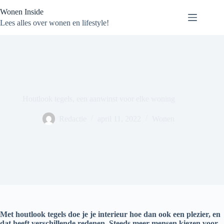
Ga
Wonen Inside
naar
de
Lees alles over wonen en lifestyle!
inhoud
Houtlook tegels, een aanwinst voor elke woning
Redactie
april 11, 2022
Wonen
Met houtlook tegels doe je je interieur hoe dan ook een plezier, en
dat heeft verschillende redenen. Steeds meer mensen kiezen voor