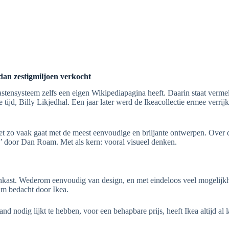
 dan zestigmiljoen verkocht
stensysteem zelfs een eigen Wikipediapagina heeft. Daarin staat verme
jd, Billy Likjedhal. Een jaar later werd de Ikeacollectie ermee verrij
 het zo vaak gaat met de meest eenvoudige en briljante ontwerpen. Ove
’ door Dan Roam. Met als kern: vooral visueel denken.
enkast. Wederom eenvoudig van design, en met eindeloos veel mogelijkh
lim bedacht door Ikea.
d nodig lijkt te hebben, voor een behapbare prijs, heeft Ikea altijd al l