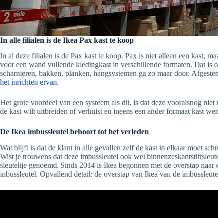
In alle filialen is de Ikea Pax kast te koop
In al deze filialen is de Pax kast te koop. Pax is niet alleen een kast,
voor een wand vullende kledingkast in verschillende formaten. Dat is 
scharnieren, bakken, planken, hangsystemen ga zo maar door. Afgestemd 
het inrichten ervan
.
Het grote voordeel van een systeem als dit, is dat deze vooralsnog niet 
de kast wilt uitbreiden of verhuist en ineens een ander formaat kast we
De Ikea imbussleutel behoort tot het verleden
Wat blijft is dat de klant in alle gevallen zelf de kast in elkaar moet
Wist je trouwens dat deze imbussleutel ook wel binnenzeskantstiftsl
sleuteltje genoemd.
Sinds 2014 is Ikea begonnen met de overstap naar
inbussleutel. Opvallend detail: de overstap van Ikea van de imbussleut