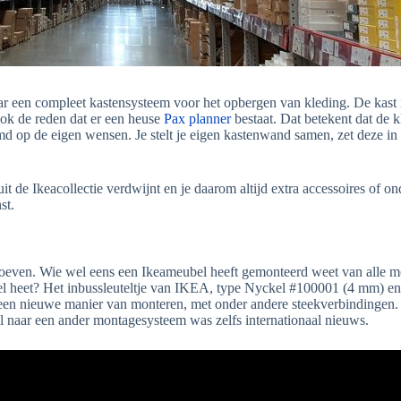
 maar een compleet kastensysteem voor het opbergen van kleding. De kast 
ook de reden dat er een heuse
Pax planner
bestaat. Dat betekent dat de 
op de eigen wensen. Je stelt je eigen kastenwand samen, zet deze in el
uit de Ikeacollectie verdwijnt en je daarom altijd extra accessoires of o
nst.
 schroeven. Wie wel eens een Ikeameubel heeft gemonteerd weet van alle m
eutel heet? Het inbussleuteltje van IKEA, type Nyckel #100001 (4 mm)
 een nieuwe manier van monteren, met onder andere steekverbindingen.
el naar een ander montagesysteem was zelfs internationaal nieuws.