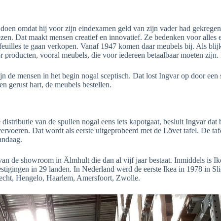
j doen omdat hij voor zijn eindexamen geld van zijn vader had gekrege
zen. Dat maakt mensen creatief en innovatief. Ze bedenken voor alles e
uilles te gaan verkopen. Vanaf 1947 komen daar meubels bij. Als blijkt 
or producten, vooral meubels, die voor iedereen betaalbaar moeten zijn.
ijn de mensen in het begin nogal sceptisch. Dat lost Ingvar op door e
n gerust hart, de meubels bestellen.
e distributie van de spullen nogal eens iets kapotgaat, besluit Ingvar da
rvoeren. Dat wordt als eerste uitgeprobeerd met de Lövet tafel. De tafe
vandaag.
n de showroom in Älmhult die dan al vijf jaar bestaat. Inmiddels is I
stigingen in 29 landen. In Nederland werd de eerste Ikea in 1978 in 
recht, Hengelo, Haarlem, Amersfoort, Zwolle.