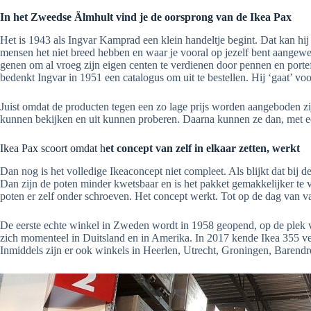
In het Zweedse Älmhult vind je de oorsprong van de Ikea Pax
Het is 1943 als Ingvar Kamprad een klein handeltje begint. Dat kan hi
mensen het niet breed hebben en waar je vooral op jezelf bent aangewe
genen om al vroeg zijn eigen centen te verdienen door pennen en portefe
bedenkt Ingvar in 1951 een catalogus om uit te bestellen. Hij ‘gaat’ vo
Juist omdat de producten tegen een zo lage prijs worden aangeboden z
kunnen bekijken en uit kunnen proberen. Daarna kunnen ze dan, met ee
Ikea Pax scoort omdat h
et concept van zelf in elkaar zetten, werkt
Dan nog is het volledige Ikeaconcept niet compleet. Als blijkt dat bij d
Dan zijn de poten minder kwetsbaar en is het pakket gemakkelijker te ve
poten er zelf onder schroeven. Het concept werkt. Tot op de dag van 
De eerste echte winkel in Zweden wordt in 1958 geopend, op de plek va
zich momenteel in Duitsland en in Amerika. In 2017 kende Ikea 355 ve
Inmiddels zijn er ook winkels in Heerlen, Utrecht, Groningen, Barend