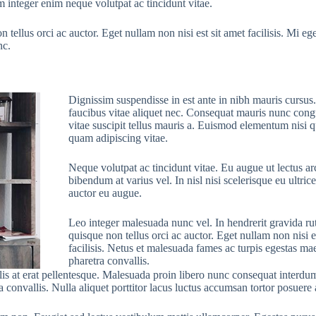
 integer enim neque volutpat ac tincidunt vitae.
ellus orci ac auctor. Eget nullam non nisi est sit amet facilisis. Mi eget
nc.
Dignissim suspendisse in est ante in nibh mauris cursus
faucibus vitae aliquet nec. Consequat mauris nunc cong
vitae suscipit tellus mauris a. Euismod elementum nisi q
quam adipiscing vitae.
Neque volutpat ac tincidunt vitae. Eu augue ut lectus ar
bibendum at varius vel. In nisl nisi scelerisque eu ultrice
auctor eu augue.
Leo integer malesuada nunc vel. In hendrerit gravida r
quisque non tellus orci ac auctor. Eget nullam non nisi e
facilisis. Netus et malesuada fames ac turpis egestas m
pharetra convallis.
ulis at erat pellentesque. Malesuada proin libero nunc consequat interdum
convallis. Nulla aliquet porttitor lacus luctus accumsan tortor posuere 