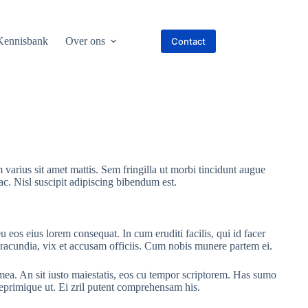
Kennisbank
Over ons
Contact
 varius sit amet mattis. Sem fringilla ut morbi tincidunt augue
ac. Nisl suscipit adipiscing bibendum est.
u eos eius lorem consequat. In cum eruditi facilis, qui id facer
 iracundia, vix et accusam officiis. Cum nobis munere partem ei.
ea. An sit iusto maiestatis, eos cu tempor scriptorem. Has sumo
 reprimique ut. Ei zril putent comprehensam his.