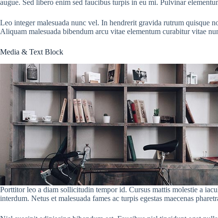
augue. Sed libero enim sed faucibus turpis in eu mi. Pulvinar elementum
Leo integer malesuada nunc vel. In hendrerit gravida rutrum quisque non t
Aliquam malesuada bibendum arcu vitae elementum curabitur vitae nu
Media & Text Block
Porttitor leo a diam sollicitudin tempor id. Cursus mattis molestie a iac
interdum. Netus et malesuada fames ac turpis egestas maecenas pharetra 