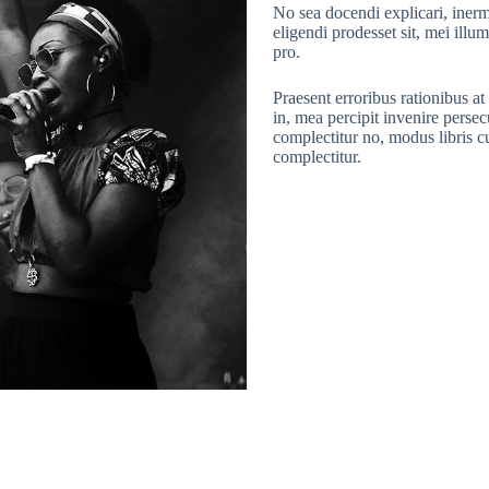
No sea docendi explicari, inerm
eligendi prodesset sit, mei ill
pro.
Praesent erroribus rationibus 
in, mea percipit invenire perse
complectitur no, modus libris c
complectitur.