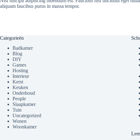
Nisl suscipit adipiscing bibendum est. Faucibus nisl tincidunt eget null
aliquam faucibus purus in massa tempor.
Categorieën
Sch
Badkamer
Blog
DIY
Games
Hosting
Interieur
Kerst
Keuken
Onderhoud
People
Slaapkamer
Tuin
Uncategorized
Wonen
Woonkamer
Ler