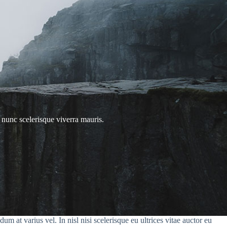
nunc scelerisque viverra mauris.
 at varius vel. In nisl nisi scelerisque eu ultrices vitae auctor eu