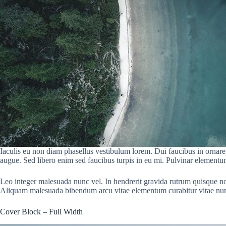
Iaculis eu non diam phasellus vestibulum lorem. Dui faucibus in ornare q
augue. Sed libero enim sed faucibus turpis in eu mi. Pulvinar elementum
Leo integer malesuada nunc vel. In hendrerit gravida rutrum quisque non t
Aliquam malesuada bibendum arcu vitae elementum curabitur vitae nu
Cover Block – Full Width