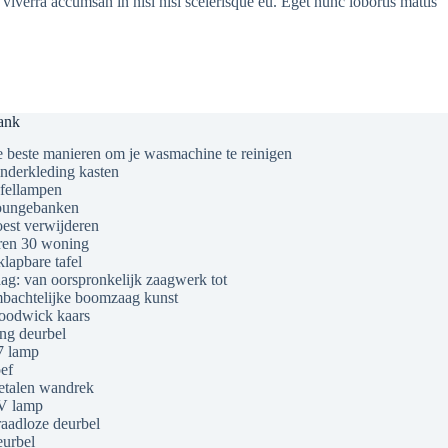
viverra accumsan in nisl nisi scelerisque eu. Eget nunc lobortis mattis
ank
 beste manieren om je wasmachine te reinigen
nderkleding kasten
fellampen
ungebanken
est verwijderen
ren 30 woning
klapbare tafel
ag: van oorspronkelijk zaagwerk tot
bachtelijke boomzaag kunst
odwick kaars
ng deurbel
 lamp
ef
talen wandrek
V lamp
aadloze deurbel
urbel