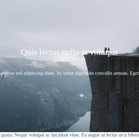
Quis lectus nulla at volutpat
nean sed adipiscing diam. Ac tortor dignissim convallis aenean. Eget 
uam. Neque volutpat ac tincidunt vitae. Eu augue ut lectus arcu bibendum