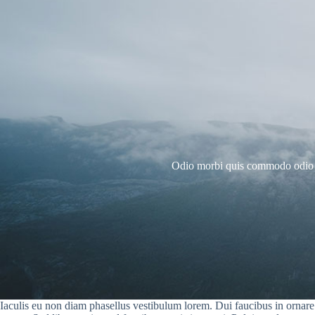
Odio morbi quis commodo odio ae
Iaculis eu non diam phasellus vestibulum lorem. Dui faucibus in ornare q