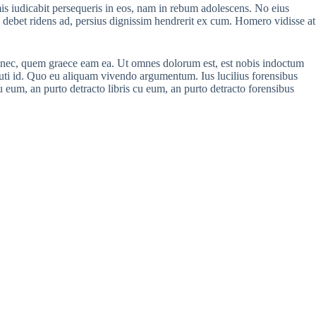
is iudicabit persequeris in eos, nam in rebum adolescens. No eius
um debet ridens ad, persius dignissim hendrerit ex cum. Homero vidisse at
at nec, quem graece eam ea. Ut omnes dolorum est, est nobis indoctum
cuti id. Quo eu aliquam vivendo argumentum. Ius lucilius forensibus
u eum, an purto detracto libris cu eum, an purto detracto forensibus