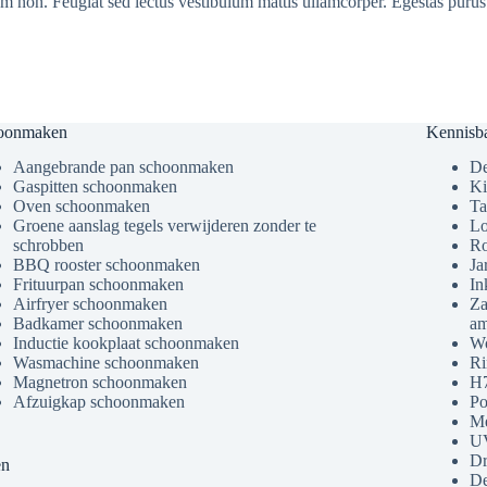
am non. Feugiat sed lectus vestibulum mattis ullamcorper. Egestas purus 
oonmaken
Kennisb
Aangebrande pan schoonmaken
De
Gaspitten schoonmaken
Ki
Oven schoonmaken
Ta
Groene aanslag tegels verwijderen zonder te
Lo
schrobben
Ro
BBQ rooster schoonmaken
Ja
Frituurpan schoonmaken
In
Airfryer schoonmaken
Za
Badkamer schoonmaken
am
Inductie kookplaat schoonmaken
Wo
Wasmachine schoonmaken
Ri
Magnetron schoonmaken
H7
Afzuigkap schoonmaken
Po
Me
U
Dr
en
De