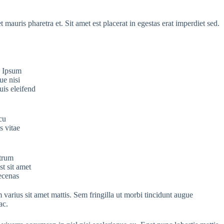
 mauris pharetra et. Sit amet est placerat in egestas erat imperdiet sed.
. Ipsum
ue nisi
uis eleifend
cu
s vitae
utrum
st sit amet
aecenas
 varius sit amet mattis. Sem fringilla ut morbi tincidunt augue
ac.