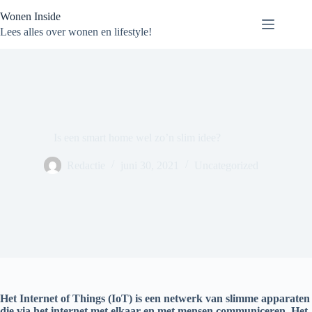
Ga
Wonen Inside
naar
de
Lees alles over wonen en lifestyle!
inhoud
Is een smart home wel zo’n slim idee?
Redactie
juni 30, 2021
Uncategorized
Het Internet of Things (IoT) is een netwerk van slimme apparaten
die via het internet met elkaar en met mensen communiceren. Het