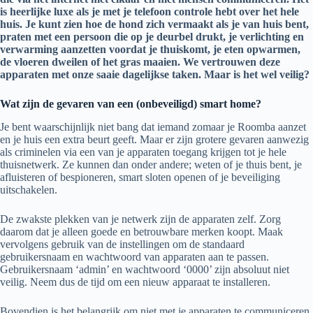
is heerlijke luxe als je met je telefoon controle hebt over het hele
huis. Je kunt zien hoe de hond zich vermaakt als je van huis bent,
praten met een persoon die op je deurbel drukt, je verlichting en
verwarming aanzetten voordat je thuiskomt, je eten opwarmen,
de vloeren dweilen of het gras maaien. We vertrouwen deze
apparaten met onze saaie dagelijkse taken. Maar is het wel veilig?
Wat zijn de gevaren van een (onbeveiligd) smart home?
Je bent waarschijnlijk niet bang dat iemand zomaar je Roomba aanzet
en je huis een extra beurt geeft. Maar er zijn grotere gevaren aanwezig
als criminelen via een van je apparaten toegang krijgen tot je hele
thuisnetwerk. Ze kunnen dan onder andere; weten of je thuis bent, je
afluisteren of bespioneren, smart sloten openen of je beveiliging
uitschakelen.
De zwakste plekken van je netwerk zijn de apparaten zelf. Zorg
daarom dat je alleen goede en betrouwbare merken koopt. Maak
vervolgens gebruik van de instellingen om de standaard
gebruikersnaam en wachtwoord van apparaten aan te passen.
Gebruikersnaam ‘admin’ en wachtwoord ‘0000’ zijn absoluut niet
veilig. Neem dus de tijd om een nieuw apparaat te installeren.
Bovendien is het belangrijk om niet met je apparaten te communiceren