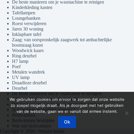
De beste manieren om je wasmachine te reinigen
Kinderkleding kasten
Tafellampen
Loungebanken
Roest verwijderen
Jaren 30 woning
Inklapbare tafel
Zaag: van oorspronkelijk zaagwerk tot ambachtelijke
boomzaag kunst
Woodwick kaars
Ring deurbel
H7 lamp
Poef
Metalen wandrek
UV lamp
Draadloze deurbel
Deurbel
De beste manieren om je vaatwasser te reinigen
Alles over het reinigen van je tapijt
We gebruiken cookies om ervoor te zorgen dat onze website
Dit moet je weten over je zonnepanelen reinigen
zo soepel mogelijk draait. Als je doorgaat met het gebruiken
Hoe moet je je roetfilter reinigen?
van de website, gaan we er vanuit dat ermee instemt.
Bedwantsen
Bedwantsen bestrijden
Ok
Wat zijn bedwantsen
Copyright © 2026 - Wonen Inside