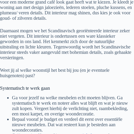
voor een moderne grand café look gaat heeft wat te kiezen. Je kleedt je
woning aan met design jaloezieën, lederen stoelen, pluche kussens, en
plumeau/ veren details. Dit interieur mag shinen, dus kies je ook voor
goud- of zilveren details.
Daarnaast mogen we het Scandinavisch georiënteerde interieur zeker
niet vergeten. Dit interieur is ondertussen een ware klassieker
geworden in ons land. Het kenmerkt zich door de natuurlijke
uitstraling en lichte kleuren. Tegenwoordig wordt het Scandinavische
interieur steeds vaker aangevuld met bohemian details, zoals gehaakte
versieringen.
Weet jij al welke woonstijl het best bij jou (en je eventuele
huisgenoten) past?
Systematisch te werk gaan
Ga voor jezelf na welke meubelen echt moeten blijven. Ga
systematisch te werk en noteer alles wat blijft en wat je nieuw
zult kopen. Vergeet hierbij de verlichting niet, raambekleding,
een mooi karpet, en overige woondecoratie.
Bepaal vooraf je budget en verdeel dit eerst over essentiële
nieuwe meubelen. Dat wat resteert kun je besteden aan
woondecoraties.