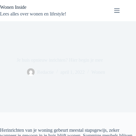
Ga
Wonen Inside
naar
de
Lees alles over wonen en lifestyle!
inhoud
Je huis opnieuw inrichten? Hier begin je mee
Redactie
april 1, 2022
Wonen
Herinrichten van je woning gebeurt meestal stapsgewijs, zeker
wanneer je gewoon in je huis blijft wonen. Sommige meubels blijven