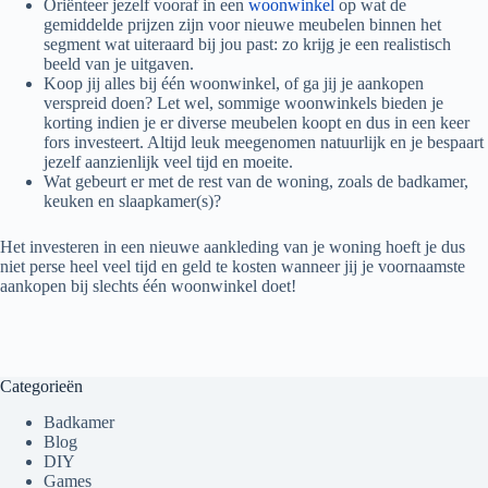
Oriënteer jezelf vooraf in een
woonwinkel
op wat de
gemiddelde prijzen zijn voor nieuwe meubelen binnen het
segment wat uiteraard bij jou past: zo krijg je een realistisch
beeld van je uitgaven.
Koop jij alles bij één woonwinkel, of ga jij je aankopen
verspreid doen? Let wel, sommige woonwinkels bieden je
korting indien je er diverse meubelen koopt en dus in een keer
fors investeert. Altijd leuk meegenomen natuurlijk en je bespaart
jezelf aanzienlijk veel tijd en moeite.
Wat gebeurt er met de rest van de woning, zoals de badkamer,
keuken en slaapkamer(s)?
Het investeren in een nieuwe aankleding van je woning hoeft je dus
niet perse heel veel tijd en geld te kosten wanneer jij je voornaamste
aankopen bij slechts één woonwinkel doet!
Categorieën
Badkamer
Blog
DIY
Games