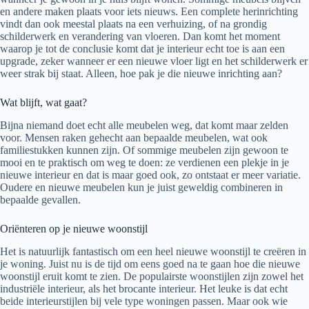
en andere maken plaats voor iets nieuws. Een complete herinrichting
vindt dan ook meestal plaats na een verhuizing, of na grondig
schilderwerk en verandering van vloeren. Dan komt het moment
waarop je tot de conclusie komt dat je interieur echt toe is aan een
upgrade, zeker wanneer er een nieuwe vloer ligt en het schilderwerk er
weer strak bij staat. Alleen, hoe pak je die nieuwe inrichting aan?
Wat blijft, wat gaat?
Bijna niemand doet echt alle meubelen weg, dat komt maar zelden
voor. Mensen raken gehecht aan bepaalde meubelen, wat ook
familiestukken kunnen zijn. Of sommige meubelen zijn gewoon te
mooi en te praktisch om weg te doen: ze verdienen een plekje in je
nieuwe interieur en dat is maar goed ook, zo ontstaat er meer variatie.
Oudere en nieuwe meubelen kun je juist geweldig combineren in
bepaalde gevallen.
Oriënteren op je nieuwe woonstijl
Het is natuurlijk fantastisch om een heel nieuwe woonstijl te creëren in
je woning. Juist nu is de tijd om eens goed na te gaan hoe die nieuwe
woonstijl eruit komt te zien. De populairste woonstijlen zijn zowel het
industriële interieur, als het brocante interieur. Het leuke is dat echt
beide interieurstijlen bij vele type woningen passen. Maar ook wie