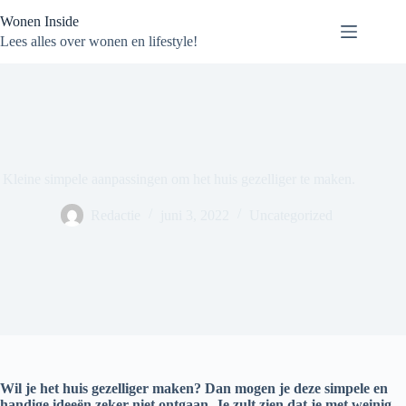
Ga
Wonen Inside
naar
de
Lees alles over wonen en lifestyle!
inhoud
Kleine simpele aanpassingen om het huis gezelliger te maken.
Redactie
juni 3, 2022
Uncategorized
Wil je het huis gezelliger maken? Dan mogen je deze simpele en
handige ideeën zeker niet ontgaan. Je zult zien dat je met weinig