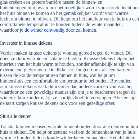
glas creëert een grotere barrière tussen de binnen- en
buitentemperatuur, waardoor het moeilijker wordt voor koude lucht om
het huis binnen te komen en het gemakkelijker wordt voor warme
lucht om binnen te blijven. Dit helpt om het interieur van je huis op een
comfortabele temperatuur te houden tijdens de wintermaanden,
waardoor je
de winter eenvoudig door zal komen
.
Investeer in knusse dekens
Verder maken knusse dekens je woning gereed tegen de winter. Dit
doen ze door warmte en isolatie te bieden. Knusse dekens helpen het
interieur van het huis warm te houden, zonder afhankelijk te zijn van
externe energiebronnen. De dikke stof fungeert ook als een barrière
tussen de koude temperaturen binnen in huis, wat helpt om
binnenshuis een comfortabele temperatuur te behouden. Bovendien
zijn knusse dekens vaak duurzamer dan andere vormen van isolatie,
waardoor ze een geweldige manier zijn om je te beschermen tegen de
winterse kou zonder dat je ze jaarlijks hoeft te vervangen. Als kers op
de taart zorgen knusse dekens ook voor een gezellige sfeer.
Sluit alle deuren
Tot slot kunnen mensen warmte binnenhouden door alle deuren in hun
huis te sluiten. Dit helpt ontzettend veel om de binnenkant van je huis
warm te houden tijdens koude winterdagen en nachten. Het afsluiten