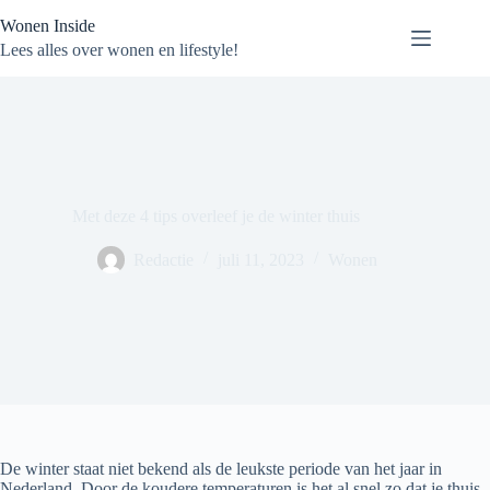
Ga
Wonen Inside
naar
de
Lees alles over wonen en lifestyle!
inhoud
Met deze 4 tips overleef je de winter thuis
Redactie
juli 11, 2023
Wonen
De winter staat niet bekend als de leukste periode van het jaar in
Nederland. Door de koudere temperaturen is het al snel zo dat je thuis