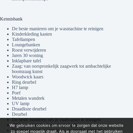
Kennisbank
De beste manieren om je wasmachine te reinigen
Kinderkleding kasten
Tafellampen
Loungebanken
Roest verwijderen
Jaren 30 woning
Inklapbare tafel
Zaag: van oorspronkelijk zaagwerk tot ambachtelijke
boomzaag kunst
Woodwick kaars
Ring deurbel
H7 lamp
Poef
Metalen wandrek
UV lamp
Draadloze deurbel
Deurbel
De beste manieren om je vaatwasser te reinigen
Alles over het reinigen van je tapijt
We gebruiken cookies om ervoor te zorgen dat onze website
Dit moet je weten over je zonnepanelen reinigen
zo soepel mogelijk draait. Als je doorgaat met het gebruiken