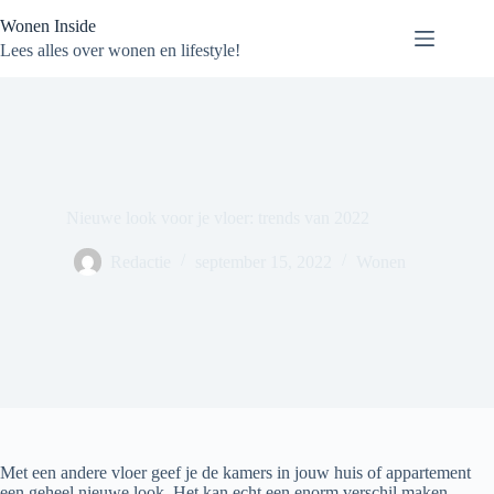
Ga
Wonen Inside
naar
de
Lees alles over wonen en lifestyle!
inhoud
Nieuwe look voor je vloer: trends van 2022
Redactie
september 15, 2022
Wonen
Met een andere vloer geef je de kamers in jouw huis of appartement
een geheel nieuwe look. Het kan echt een enorm verschil maken.