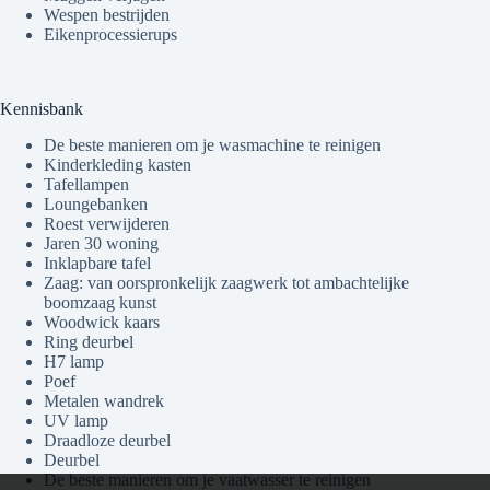
Wespen bestrijden
Eikenprocessierups
Kennisbank
De beste manieren om je wasmachine te reinigen
Kinderkleding kasten
Tafellampen
Loungebanken
Roest verwijderen
Jaren 30 woning
Inklapbare tafel
Zaag: van oorspronkelijk zaagwerk tot ambachtelijke
boomzaag kunst
Woodwick kaars
Ring deurbel
H7 lamp
Poef
Metalen wandrek
UV lamp
Draadloze deurbel
Deurbel
De beste manieren om je vaatwasser te reinigen