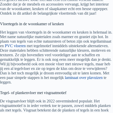
Zonder dat je de meubels en accessoires vervangt, krijgt het interieur
van de woonkamer, keuken of slaapkamer echt een heuse oppepper.
Ontdek in dit artikel de belangrijkste vloertrends van dit jaar!
Vloertegels in de woonkamer of keuken
Het leggen van vloertegels in de woonkamer en keuken is helemaal in.
Met name natuurlijke materialen zoals marmer en graniet zijn hot. In
plaats van tegels van echte natuursteen of beton zijn ook tegellaminaat
en
PVC vloeren
met tegelmotief inmiddels uitstekende alternatieven.
Deze materialen hebben schitterende natuurlijke kleuren, motieven en
texturen. Ze zijn bovendien veel voordeliger aan te schaffen en
gemakkelijk te leggen. Er is ook nog eens meer mogelijk dan je denkt.
Wil jij bijvoorbeeld ook een mooie vloer met nieuwe tegels, maar heb
jij een al tegelvloer en zie op tegen de klus om deze te verwijderen?
Dan is het toch mogelijk je droom eenvoudig uit te laten komen. Met
een paar simpele stappen is het mogelijk
laminaat over plavuizen
te
leggen.
Tegel- of plankenvloer met visgraatmotief
De visgraatvloer blijft ook in 2022 onverminderd populair. Het
visgraatmotief is in ieder vertrek toe te passen, zowel middels planken
als met tegels. Visgraat betekent dat de planken of tegels in een hoek