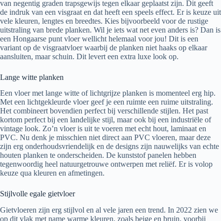
van negentig graden trapsgewijs tegen elkaar geplaatst zijn. Dit geeft
de indruk van een visgraat en dat heeft een speels effect. Er is keuze uit
vele kleuren, lengtes en breedtes. Kies bijvoorbeeld voor de rustige
uitstraling van brede planken. Wil je iets wat net even anders is? Dan is
een Hongaarse punt vloer wellicht helemaal voor jou! Dit is een
variant op de visgraatvloer waarbij de planken niet haaks op elkaar
aansluiten, maar schuin. Dit levert een extra luxe look op.
Lange witte planken
Een vloer met lange witte of lichtgrijze planken is momenteel erg hip.
Met een lichtgekleurde vloer geef je een ruimte een ruime uitstraling.
Het combineert bovendien perfect bij verschillende stijlen. Het past
kortom perfect bij een landelijke stijl, maar ook bij een industriële of
vintage look. Zo’n vloer is uit te voeren met echt hout, laminaat en
PVC. Nu denk je misschien niet direct aan PVC vloeren, maar deze
zijn erg onderhoudsvriendelijk en de designs zijn nauwelijks van echte
houten planken te onderscheiden. De kunststof panelen hebben
tegenwoordig heel natuurgetrouwe ontwerpen met reliëf. Er is volop
keuze qua kleuren en afmetingen.
Stijlvolle egale gietvloer
Gietvloeren zijn erg stijlvol en al vele jaren een trend. In 2022 zien we
op dit vlak met name warme kleuren, zoals beige en bruin, voorbij