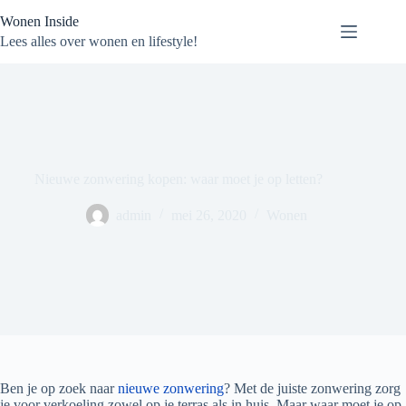
Ga
Wonen Inside
naar
de
Lees alles over wonen en lifestyle!
inhoud
Nieuwe zonwering kopen: waar moet je op letten?
admin
mei 26, 2020
Wonen
Ben je op zoek naar
nieuwe zonwering
? Met de juiste zonwering zorg
je voor verkoeling zowel op je terras als in huis. Maar waar moet je op