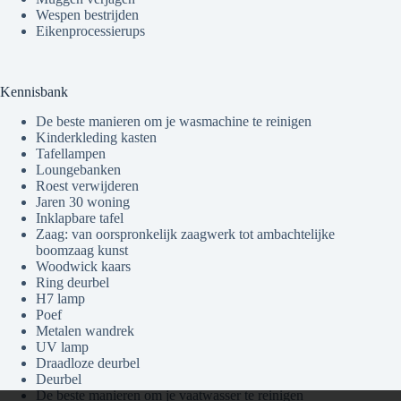
Wespen bestrijden
Eikenprocessierups
Kennisbank
De beste manieren om je wasmachine te reinigen
Kinderkleding kasten
Tafellampen
Loungebanken
Roest verwijderen
Jaren 30 woning
Inklapbare tafel
Zaag: van oorspronkelijk zaagwerk tot ambachtelijke
boomzaag kunst
Woodwick kaars
Ring deurbel
H7 lamp
Poef
Metalen wandrek
UV lamp
Draadloze deurbel
Deurbel
De beste manieren om je vaatwasser te reinigen