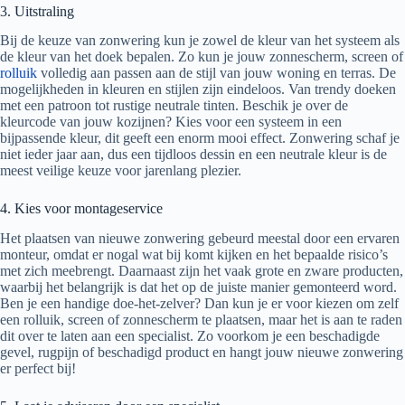
3. Uitstraling
Bij de keuze van zonwering kun je zowel de kleur van het systeem als
de kleur van het doek bepalen. Zo kun je jouw zonnescherm, screen of
rolluik
volledig aan passen aan de stijl van jouw woning en terras. De
mogelijkheden in kleuren en stijlen zijn eindeloos. Van trendy doeken
met een patroon tot rustige neutrale tinten. Beschik je over de
kleurcode van jouw kozijnen? Kies voor een systeem in een
bijpassende kleur, dit geeft een enorm mooi effect. Zonwering schaf je
niet ieder jaar aan, dus een tijdloos dessin en een neutrale kleur is de
meest veilige keuze voor jarenlang plezier.
4. Kies voor montageservice
Het plaatsen van nieuwe zonwering gebeurd meestal door een ervaren
monteur, omdat er nogal wat bij komt kijken en het bepaalde risico’s
met zich meebrengt. Daarnaast zijn het vaak grote en zware producten,
waarbij het belangrijk is dat het op de juiste manier gemonteerd word.
Ben je een handige doe-het-zelver? Dan kun je er voor kiezen om zelf
een rolluik, screen of zonnescherm te plaatsen, maar het is aan te raden
dit over te laten aan een specialist. Zo voorkom je een beschadigde
gevel, rugpijn of beschadigd product en hangt jouw nieuwe zonwering
er perfect bij!