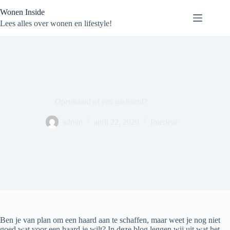
Ga
Wonen Inside
naar
de
Lees alles over wonen en lifestyle!
inhoud
Openhaard of een gashaard?
admin
april 22, 2020
Interieur
Ben je van plan om een haard aan te schaffen, maar weet je nog niet
goed wat voor een haard je wilt? In deze blog leggen wij uit wat het