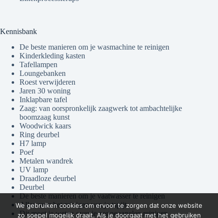
Kennisbank
De beste manieren om je wasmachine te reinigen
Kinderkleding kasten
Tafellampen
Loungebanken
Roest verwijderen
Jaren 30 woning
Inklapbare tafel
Zaag: van oorspronkelijk zaagwerk tot ambachtelijke
boomzaag kunst
Woodwick kaars
Ring deurbel
H7 lamp
Poef
Metalen wandrek
UV lamp
Draadloze deurbel
Deurbel
De beste manieren om je vaatwasser te reinigen
Alles over het reinigen van je tapijt
We gebruiken cookies om ervoor te zorgen dat onze website
Dit moet je weten over je zonnepanelen reinigen
zo soepel mogelijk draait. Als je doorgaat met het gebruiken