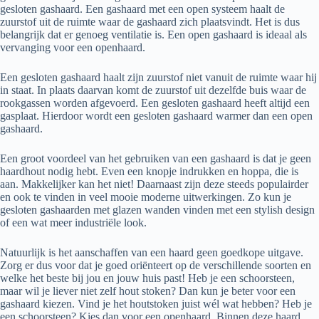
gesloten gashaard. Een gashaard met een open systeem haalt de
zuurstof uit de ruimte waar de gashaard zich plaatsvindt. Het is dus
belangrijk dat er genoeg ventilatie is. Een open gashaard is ideaal als
vervanging voor een openhaard.
Een gesloten gashaard haalt zijn zuurstof niet vanuit de ruimte waar hij
in staat. In plaats daarvan komt de zuurstof uit dezelfde buis waar de
rookgassen worden afgevoerd. Een gesloten gashaard heeft altijd een
gasplaat. Hierdoor wordt een gesloten gashaard warmer dan een open
gashaard.
Een groot voordeel van het gebruiken van een gashaard is dat je geen
haardhout nodig hebt. Even een knopje indrukken en hoppa, die is
aan. Makkelijker kan het niet! Daarnaast zijn deze steeds populairder
en ook te vinden in veel mooie moderne uitwerkingen. Zo kun je
gesloten gashaarden met glazen wanden vinden met een stylish design
of een wat meer industriële look.
Natuurlijk is het aanschaffen van een haard geen goedkope uitgave.
Zorg er dus voor dat je goed oriënteert op de verschillende soorten en
welke het beste bij jou en jouw huis past! Heb je een schoorsteen,
maar wil je liever niet zelf hout stoken? Dan kun je beter voor een
gashaard kiezen. Vind je het houtstoken juist wél wat hebben? Heb je
een schoorsteen? Kies dan voor een openhaard. Binnen deze haard