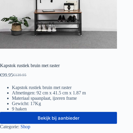
Kapstok rustiek bruin met raster
€
99.95
€
139.95
Oorspronkelijke
Huidige
prijs
prijs
Kapstok rustiek bruin met raster
was:
is:
Afmetingen: 92 cm x 41.5 cm x 1.87 m
€139.95.
€99.95.
Materiaal spaanplaat, ijzeren frame
Gewicht: 17Kg
9 haken
Bekijk bij aanbieder
Categorie:
Shop