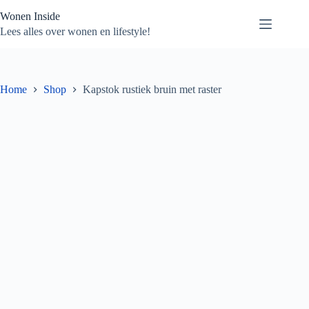
Ga
Wonen Inside
naar
de
Lees alles over wonen en lifestyle!
inhoud
Home
Shop
Kapstok rustiek bruin met raster