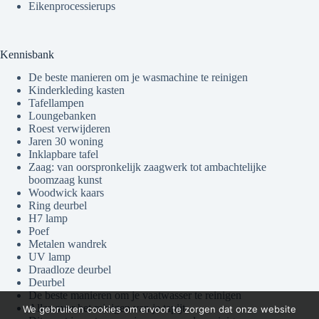
Eikenprocessierups
Kennisbank
De beste manieren om je wasmachine te reinigen
Kinderkleding kasten
Tafellampen
Loungebanken
Roest verwijderen
Jaren 30 woning
Inklapbare tafel
Zaag: van oorspronkelijk zaagwerk tot ambachtelijke
boomzaag kunst
Woodwick kaars
Ring deurbel
H7 lamp
Poef
Metalen wandrek
UV lamp
Draadloze deurbel
Deurbel
De beste manieren om je vaatwasser te reinigen
Alles over het reinigen van je tapijt
We gebruiken cookies om ervoor te zorgen dat onze website