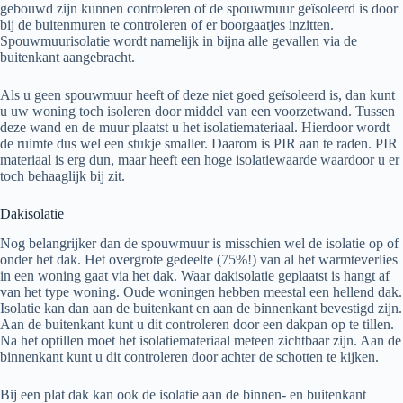
gebouwd zijn kunnen controleren of de spouwmuur geïsoleerd is door
bij de buitenmuren te controleren of er boorgaatjes inzitten.
Spouwmuurisolatie wordt namelijk in bijna alle gevallen via de
buitenkant aangebracht.
Als u geen spouwmuur heeft of deze niet goed geïsoleerd is, dan kunt
u uw woning toch isoleren door middel van een voorzetwand. Tussen
deze wand en de muur plaatst u het isolatiemateriaal. Hierdoor wordt
de ruimte dus wel een stukje smaller. Daarom is PIR aan te raden. PIR
materiaal is erg dun, maar heeft een hoge isolatiewaarde waardoor u er
toch behaaglijk bij zit.
Dakisolatie
Nog belangrijker dan de spouwmuur is misschien wel de isolatie op of
onder het dak. Het overgrote gedeelte (75%!) van al het warmteverlies
in een woning gaat via het dak. Waar dakisolatie geplaatst is hangt af
van het type woning. Oude woningen hebben meestal een hellend dak.
Isolatie kan dan aan de buitenkant en aan de binnenkant bevestigd zijn.
Aan de buitenkant kunt u dit controleren door een dakpan op te tillen.
Na het optillen moet het isolatiemateriaal meteen zichtbaar zijn. Aan de
binnenkant kunt u dit controleren door achter de schotten te kijken.
Bij een plat dak kan ook de isolatie aan de binnen- en buitenkant