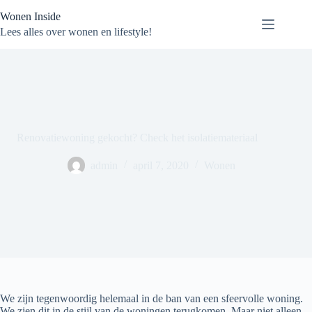
Ga
Wonen Inside
naar
de
Lees alles over wonen en lifestyle!
inhoud
Renovatiewoning gekocht? Check het isolatiemateriaal
admin
april 7, 2020
Wonen
We zijn tegenwoordig helemaal in de ban van een sfeervolle woning.
We zien dit in de stijl van de woningen terugkomen. Maar niet alleen