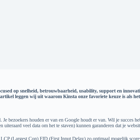
focused op snelheid, betrouwbaarheid, usability, support en innov
artikel leggen wij uit waarom Kinsta onze favoriete keuze is als h
d. Je bezoekers houden er van en Google houdt er van. Wil je succes h
en uiteraard veel data om het te staven) kunnen garanderen dat je websi
, LCP (Largest Con) FID (First Input Delay) zo optimaal mogelijk scor