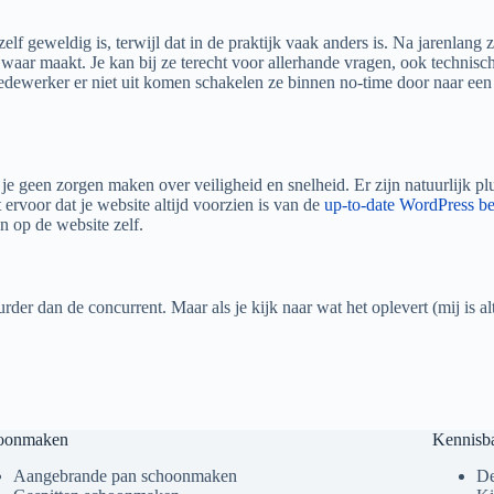
elf geweldig is, terwijl dat in de praktijk vaak anders is. Na jarenlan
 maakt. Je kan bij ze terecht voor allerhande vragen, ook technische vr
edewerker er niet uit komen schakelen ze binnen no-time door naar ee
e je geen zorgen maken over veiligheid en snelheid. Er zijn natuurlijk p
t ervoor dat je website altijd voorzien is van de
up-to-date WordPress be
n op de website zelf.
rder dan de concurrent. Maar als je kijk naar wat het oplevert (mij is al
oonmaken
Kennisb
Aangebrande pan schoonmaken
De