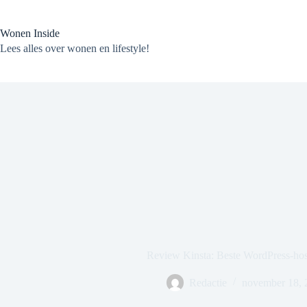
Ga
naar
de
Wonen Inside
inhoud
Lees alles over wonen en lifestyle!
Review Kinsta: Beste WordPress-hos
Redactie
november 18, 