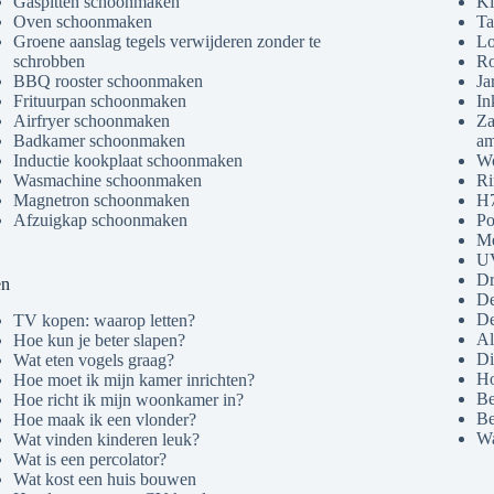
Gaspitten schoonmaken
Ki
Oven schoonmaken
Ta
Groene aanslag tegels verwijderen zonder te
Lo
schrobben
Ro
BBQ rooster schoonmaken
Ja
Frituurpan schoonmaken
In
Airfryer schoonmaken
Za
Badkamer schoonmaken
am
Inductie kookplaat schoonmaken
Wo
Wasmachine schoonmaken
Ri
Magnetron schoonmaken
H7
Afzuigkap schoonmaken
Po
Me
U
Dr
en
De
De
TV kopen: waarop letten?
Al
Hoe kun je beter slapen?
Di
Wat eten vogels graag?
Ho
Hoe moet ik mijn kamer inrichten?
Be
Hoe richt ik mijn woonkamer in?
Be
Hoe maak ik een vlonder?
Wa
Wat vinden kinderen leuk?
Wat is een percolator?
Wat kost een huis bouwen