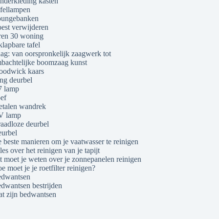
nderkleding kasten
fellampen
ungebanken
est verwijderen
ren 30 woning
klapbare tafel
ag: van oorspronkelijk zaagwerk tot
bachtelijke boomzaag kunst
odwick kaars
ng deurbel
 lamp
ef
talen wandrek
V lamp
aadloze deurbel
urbel
 beste manieren om je vaatwasser te reinigen
les over het reinigen van je tapijt
t moet je weten over je zonnepanelen reinigen
e moet je je roetfilter reinigen?
dwantsen
dwantsen bestrijden
t zijn bedwantsen