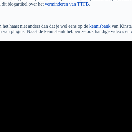
dit blogartikel over het
verminderen van TTFB
.
n het haast niet anders dan dat je wel eens op de
kennisbank
van Kinsta 
jken van plugins. Naast de kennisbank hebben ze ook handige video’s en