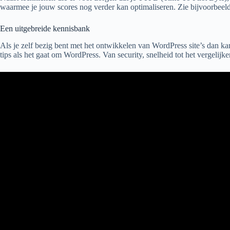
waarmee je jouw scores nog verder kan optimaliseren. Zie bijvoorbeeld 
Een uitgebreide kennisbank
Als je zelf bezig bent met het ontwikkelen van WordPress site’s dan ka
tips als het gaat om WordPress. Van security, snelheid tot het vergeli