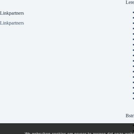
Ler
Linkpartners
Linkpartners
Bstr
We gebruiken cookies om ervoor te zorgen dat onze websit