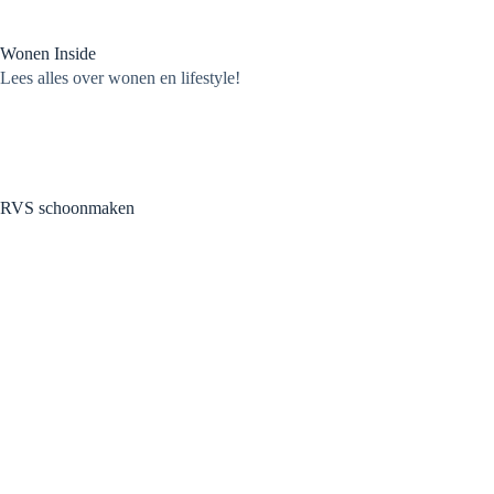
Ga
naar
de
Wonen Inside
inhoud
Lees alles over wonen en lifestyle!
RVS schoonmaken