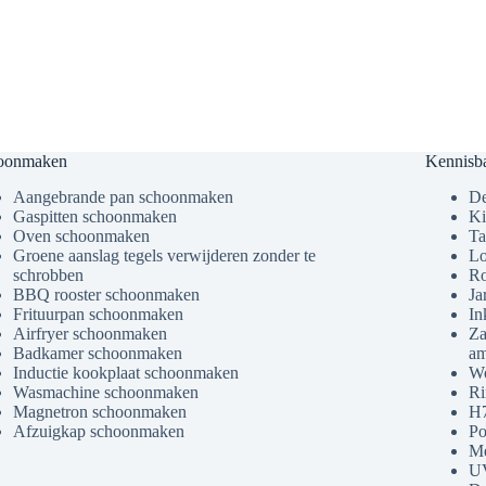
oonmaken
Kennisb
Aangebrande pan schoonmaken
De
Gaspitten schoonmaken
Ki
Oven schoonmaken
Ta
Groene aanslag tegels verwijderen zonder te
Lo
schrobben
Ro
BBQ rooster schoonmaken
Ja
Frituurpan schoonmaken
In
Airfryer schoonmaken
Za
Badkamer schoonmaken
am
Inductie kookplaat schoonmaken
Wo
Wasmachine schoonmaken
Ri
Magnetron schoonmaken
H7
Afzuigkap schoonmaken
Po
Me
U