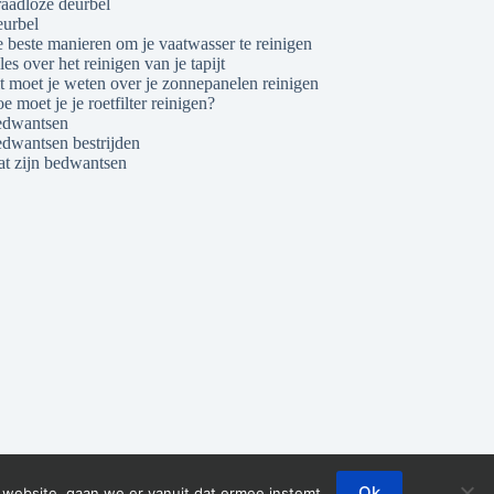
aadloze deurbel
urbel
 beste manieren om je vaatwasser te reinigen
les over het reinigen van je tapijt
t moet je weten over je zonnepanelen reinigen
e moet je je roetfilter reinigen?
dwantsen
dwantsen bestrijden
t zijn bedwantsen
Ok
 website, gaan we er vanuit dat ermee instemt.