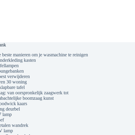
ank
 beste manieren om je wasmachine te reinigen
nderkleding kasten
fellampen
ungebanken
est verwijderen
ren 30 woning
klapbare tafel
ag: van oorspronkelijk zaagwerk tot
bachtelijke boomzaag kunst
odwick kaars
ng deurbel
 lamp
ef
talen wandrek
V lamp