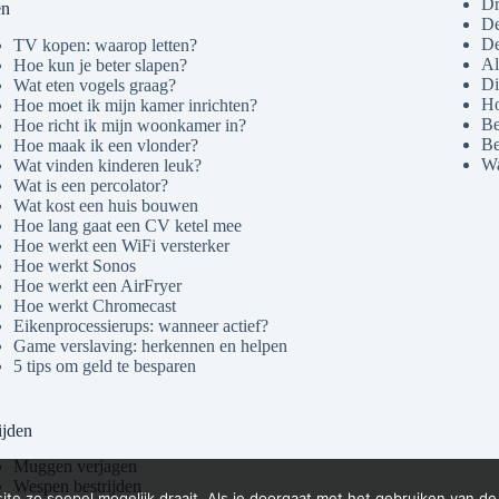
Dr
en
De
De
TV kopen: waarop letten?
Al
Hoe kun je beter slapen?
Di
Wat eten vogels graag?
Ho
Hoe moet ik mijn kamer inrichten?
Be
Hoe richt ik mijn woonkamer in?
Be
Hoe maak ik een vlonder?
Wa
Wat vinden kinderen leuk?
Wat is een percolator?
Wat kost een huis bouwen
Hoe lang gaat een CV ketel mee
Hoe werkt een WiFi versterker
Hoe werkt Sonos
Hoe werkt een AirFryer
Hoe werkt Chromecast
Eikenprocessierups: wanneer actief?
Game verslaving: herkennen en helpen
5 tips om geld te besparen
ijden
Muggen verjagen
Wespen bestrijden
e zo soepel mogelijk draait. Als je doorgaat met het gebruiken van de