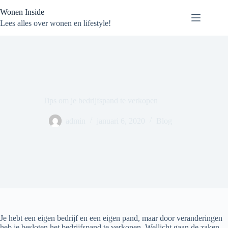
Ga
Wonen Inside
naar
de
Lees alles over wonen en lifestyle!
inhoud
Tips om je bedrijfspand te verkopen
admin
januari 6, 2020
Blog
Je hebt een eigen bedrijf en een eigen pand, maar door veranderingen
heb je besloten het bedrijfspand te verkopen. Wellicht gaan de zaken