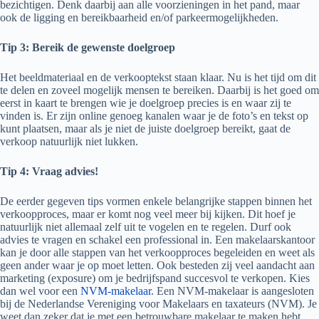
bezichtigen. Denk daarbij aan alle voorzieningen in het pand, maar
ook de ligging en bereikbaarheid en/of parkeermogelijkheden.
Tip 3: Bereik de gewenste doelgroep
Het beeldmateriaal en de verkooptekst staan klaar. Nu is het tijd om dit
te delen en zoveel mogelijk mensen te bereiken. Daarbij is het goed om
eerst in kaart te brengen wie je doelgroep precies is en waar zij te
vinden is. Er zijn online genoeg kanalen waar je de foto’s en tekst op
kunt plaatsen, maar als je niet de juiste doelgroep bereikt, gaat de
verkoop natuurlijk niet lukken.
Tip 4: Vraag advies!
De eerder gegeven tips vormen enkele belangrijke stappen binnen het
verkoopproces, maar er komt nog veel meer bij kijken. Dit hoef je
natuurlijk niet allemaal zelf uit te vogelen en te regelen. Durf ook
advies te vragen en schakel een professional in. Een makelaarskantoor
kan je door alle stappen van het verkoopproces begeleiden en weet als
geen ander waar je op moet letten. Ook besteden zij veel aandacht aan
marketing (exposure) om je bedrijfspand succesvol te verkopen. Kies
dan wel voor een
NVM-makelaar
. Een NVM-makelaar is aangesloten
bij de Nederlandse Vereniging voor Makelaars en taxateurs (NVM). Je
weet dan zeker dat je met een betrouwbare makelaar te maken hebt.