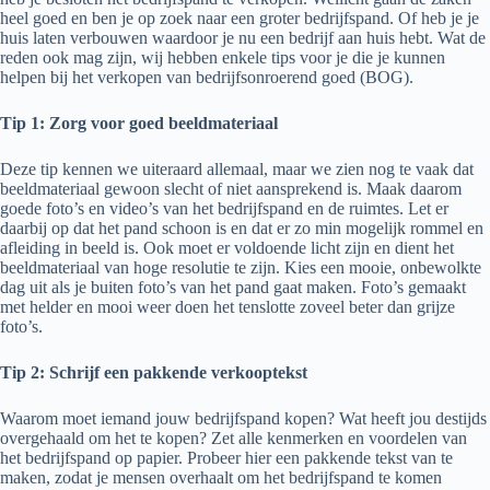
heel goed en ben je op zoek naar een groter bedrijfspand. Of heb je je
huis laten verbouwen waardoor je nu een bedrijf aan huis hebt. Wat de
reden ook mag zijn, wij hebben enkele tips voor je die je kunnen
helpen bij het verkopen van bedrijfsonroerend goed (BOG).
Tip 1: Zorg voor goed beeldmateriaal
Deze tip kennen we uiteraard allemaal, maar we zien nog te vaak dat
beeldmateriaal gewoon slecht of niet aansprekend is. Maak daarom
goede foto’s en video’s van het bedrijfspand en de ruimtes. Let er
daarbij op dat het pand schoon is en dat er zo min mogelijk rommel en
afleiding in beeld is. Ook moet er voldoende licht zijn en dient het
beeldmateriaal van hoge resolutie te zijn. Kies een mooie, onbewolkte
dag uit als je buiten foto’s van het pand gaat maken. Foto’s gemaakt
met helder en mooi weer doen het tenslotte zoveel beter dan grijze
foto’s.
Tip 2: Schrijf een pakkende verkooptekst
Waarom moet iemand jouw bedrijfspand kopen? Wat heeft jou destijds
overgehaald om het te kopen? Zet alle kenmerken en voordelen van
het bedrijfspand op papier. Probeer hier een pakkende tekst van te
maken, zodat je mensen overhaalt om het bedrijfspand te komen