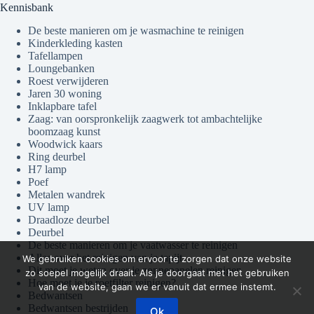
Kennisbank
De beste manieren om je wasmachine te reinigen
Kinderkleding kasten
Tafellampen
Loungebanken
Roest verwijderen
Jaren 30 woning
Inklapbare tafel
Zaag: van oorspronkelijk zaagwerk tot ambachtelijke
boomzaag kunst
Woodwick kaars
Ring deurbel
H7 lamp
Poef
Metalen wandrek
UV lamp
Draadloze deurbel
Deurbel
De beste manieren om je vaatwasser te reinigen
Alles over het reinigen van je tapijt
We gebruiken cookies om ervoor te zorgen dat onze website
Dit moet je weten over je zonnepanelen reinigen
zo soepel mogelijk draait. Als je doorgaat met het gebruiken
Hoe moet je je roetfilter reinigen?
van de website, gaan we er vanuit dat ermee instemt.
Bedwantsen
Bedwantsen bestrijden
Ok