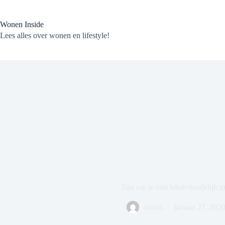
Ga
naar
de
Wonen Inside
inhoud
Lees alles over wonen en lifestyle!
Tips om je tuin kindvriendelijk in
admin
januari 27, 202