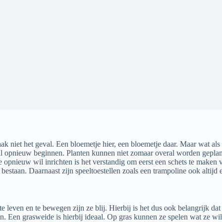
t vaak niet het geval. Een bloemetje hier, een bloemetje daar. Maar wat 
aal opnieuw beginnen. Planten kunnen niet zomaar overal worden geplan
e opnieuw wil inrichten is het verstandig om eerst een schets te maken v
 bestaan. Daarnaast zijn speeltoestellen zoals een trampoline ook altijd 
even en te bewegen zijn ze blij. Hierbij is het dus ook belangrijk dat er 
len. Een grasweide is hierbij ideaal. Op gras kunnen ze spelen wat ze wi