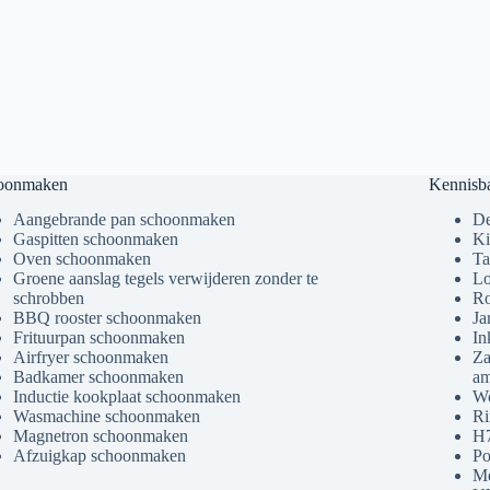
oonmaken
Kennisb
Aangebrande pan schoonmaken
De
Gaspitten schoonmaken
Ki
Oven schoonmaken
Ta
Groene aanslag tegels verwijderen zonder te
Lo
schrobben
Ro
BBQ rooster schoonmaken
Ja
Frituurpan schoonmaken
In
Airfryer schoonmaken
Za
Badkamer schoonmaken
am
Inductie kookplaat schoonmaken
Wo
Wasmachine schoonmaken
Ri
Magnetron schoonmaken
H7
Afzuigkap schoonmaken
Po
Me