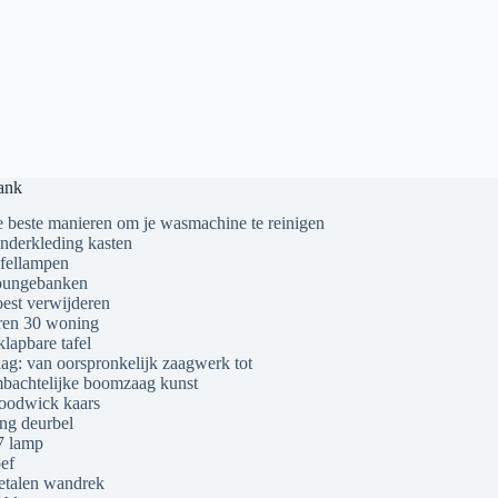
ank
 beste manieren om je wasmachine te reinigen
nderkleding kasten
fellampen
ungebanken
est verwijderen
ren 30 woning
klapbare tafel
ag: van oorspronkelijk zaagwerk tot
bachtelijke boomzaag kunst
odwick kaars
ng deurbel
 lamp
ef
talen wandrek