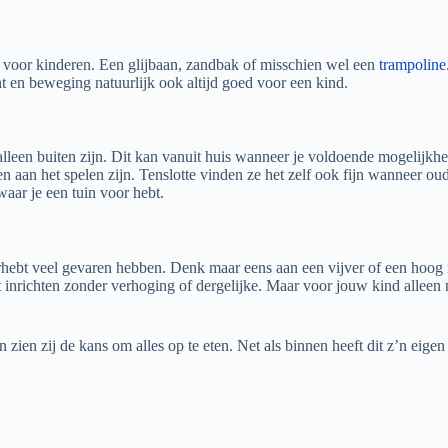
aal voor kinderen. Een glijbaan, zandbak of misschien wel een
trampoline
ht en beweging natuurlijk ook altijd goed voor een kind.
 alleen buiten zijn. Dit kan vanuit huis wanneer je voldoende mogelijk
uiten aan het spelen zijn. Tenslotte vinden ze het zelf ook fijn wanneer ou
 waar je een tuin voor hebt.
rhebt veel gevaren hebben. Denk maar eens aan een vijver of een hoog mu
t inrichten zonder verhoging of dergelijke. Maar voor jouw kind alleen n
ien zij de kans om alles op te eten. Net als binnen heeft dit z’n eigen 