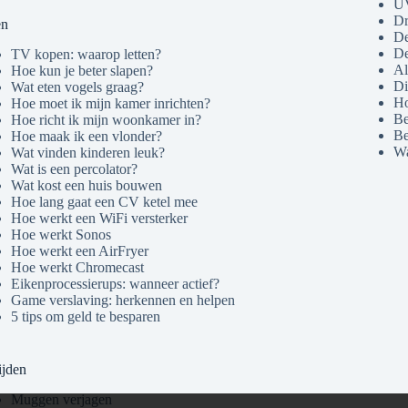
U
Dr
en
De
De
TV kopen: waarop letten?
Al
Hoe kun je beter slapen?
Di
Wat eten vogels graag?
Ho
Hoe moet ik mijn kamer inrichten?
Be
Hoe richt ik mijn woonkamer in?
Be
Hoe maak ik een vlonder?
Wa
Wat vinden kinderen leuk?
Wat is een percolator?
Wat kost een huis bouwen
Hoe lang gaat een CV ketel mee
Hoe werkt een WiFi versterker
Hoe werkt Sonos
Hoe werkt een AirFryer
Hoe werkt Chromecast
Eikenprocessierups: wanneer actief?
Game verslaving: herkennen en helpen
5 tips om geld te besparen
ijden
Muggen verjagen