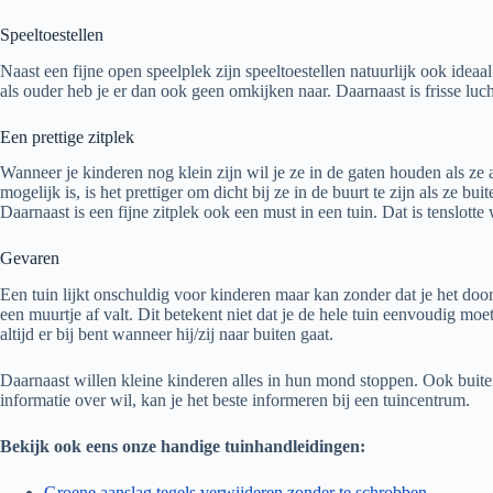
Speeltoestellen
Naast een fijne open speelplek zijn speeltoestellen natuurlijk ook ide
als ouder heb je er dan ook geen omkijken naar. Daarnaast is frisse luc
Een prettige zitplek
Wanneer je kinderen nog klein zijn wil je ze in de gaten houden als ze
mogelijk is, is het prettiger om dicht bij ze in de buurt te zijn als ze b
Daarnaast is een fijne zitplek ook een must in een tuin. Dat is tenslotte
Gevaren
Een tuin lijkt onschuldig voor kinderen maar kan zonder dat je het doo
een muurtje af valt. Dit betekent niet dat je de hele tuin eenvoudig moe
altijd er bij bent wanneer hij/zij naar buiten gaat.
Daarnaast willen kleine kinderen alles in hun mond stoppen. Ook buiten z
informatie over wil, kan je het beste informeren bij een tuincentrum.
Bekijk ook eens onze handige tuinhandleidingen:
Groene aanslag tegels verwijderen zonder te schrobben