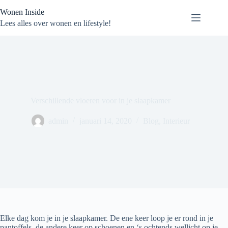
Ga
Wonen Inside
naar
de
Lees alles over wonen en lifestyle!
inhoud
Verschillende vloeren voor in je slaapkamer
admin
januari 14, 2020
Blog
,
Interieur
Elke dag kom je in je slaapkamer. De ene keer loop je er rond in je
pantoffels, de andere keer op schoenen en ‘s ochtends wellicht op je