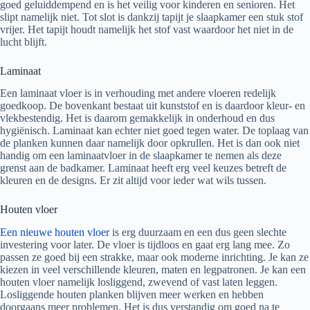
goed geluiddempend en is het veilig voor kinderen en senioren. Het
slipt namelijk niet. Tot slot is dankzij tapijt je slaapkamer een stuk stof
vrijer. Het tapijt houdt namelijk het stof vast waardoor het niet in de
lucht blijft.
Laminaat
Een laminaat vloer is in verhouding met andere vloeren redelijk
goedkoop. De bovenkant bestaat uit kunststof en is daardoor kleur- en
vlekbestendig. Het is daarom gemakkelijk in onderhoud en dus
hygiënisch. Laminaat kan echter niet goed tegen water. De toplaag van
de planken kunnen daar namelijk door opkrullen. Het is dan ook niet
handig om een laminaatvloer in de slaapkamer te nemen als deze
grenst aan de badkamer. Laminaat heeft erg veel keuzes betreft de
kleuren en de designs. Er zit altijd voor ieder wat wils tussen.
Houten vloer
Een nieuwe houten vloer
is erg duurzaam en een dus geen slechte
investering voor later. De vloer is tijdloos en gaat erg lang mee. Zo
passen ze goed bij een strakke, maar ook moderne inrichting. Je kan ze
kiezen in veel verschillende kleuren, maten en legpatronen. Je kan een
houten vloer namelijk losliggend, zwevend of vast laten leggen.
Losliggende houten planken blijven meer werken en hebben
doorgaans meer problemen. Het is dus verstandig om goed na te