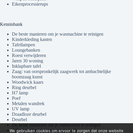
Eikenprocessierups
Kennisbank
De beste manieren om je wasmachine te reinigen
Kinderkleding kasten
Tafellampen
Loungebanken
Roest verwijderen
Jaren 30 woning
Inklapbare tafel
Zaag: van oorspronkelijk zaagwerk tot ambachtelijke
boomzaag kunst
Woodwick kaars
Ring deurbel
H7 lamp
Poef
Metalen wandrek
UV lamp
Draadloze deurbel
Deurbel
De beste manieren om je vaatwasser te reinigen
Alles over het reinigen van je tapijt
We gebruiken cookies om ervoor te zorgen dat onze website