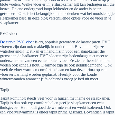
blote voeten. Welke vloer er in je slaapkamer ligt kan bijdragen aan die
keuze. De ene ondergrond loopt lekkerder en de ander is beter
geïsoleerd. Ook is het belangrijk om te bedenken wat het mooiste bij je
slaapkamer past. In deze blog verschillende opties voor de vloer in je
slaapkamer.
PVC vloer
De sterke PVC vloer
is erg populair geworden de laatste jaren. PVC
vloeren zijn dan ook makkelijk in onderhoud. Bovendien zijn ze
waterbestendig. Dat kan erg handig zijn voor een slaapkamer die
grenst aan de badkamer. PVC vloeren zijn hedendaags niet meer te
onderscheiden van een echte houten vloer. Ze zien er hetzelfde uit en
voelen ook echt als hout. Daarmee zijn de ook geluidsdempend. Ook
voelt de vloer warm en comfortabel aan en kan deze prima op een
vloerverwarming worden geplaatst. Heerlijk voor die koude
wintermaanden wanneer je ‘s ochtends vroeg je bed uit moet.
Tapijt
Tapijt komt nog steeds veel voor in huizen met name de slaapkamer.
Tapijt is dan ook erg comfortabel en geef je slaapkamer een echt
thuisgevoel. Het houdt goed de warmte vast en werkt isolerend. Ook
een vloerverwarming is onder tapijt prima geschikt. Bovendien is tapijt