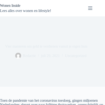
Ga
Wonen Inside
naar
de
Lees alles over wonen en lifestyle!
inhoud
Vier manieren om geld te verdienen vanuit je eigen huis
Redactie
juli 29, 2021
Uncategorized
Toen de pandemie van het coronavirus toesloeg, gingen miljoenen
Nederlanders abrupt over naar fulltime thuiswerken, ogenschijnlijk op