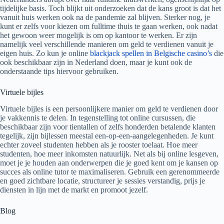
tijdelijke basis. Toch blijkt uit onderzoeken dat de kans groot is dat het
vanuit huis werken ook na de pandemie zal blijven. Sterker nog, je
kunt er zelfs voor kiezen om fulltime thuis te gaan werken, ook nadat
het gewoon weer mogelijk is om op kantoor te werken. Er zijn
namelijk veel verschillende manieren om geld te verdienen vanuit je
eigen huis. Zo kun je online
blackjack spellen in Belgische casino’s
die
ook beschikbaar zijn in Nederland doen, maar je kunt ook de
onderstaande tips hiervoor gebruiken.
Virtuele bijles
Virtuele bijles is een persoonlijkere manier om geld te verdienen door
je vakkennis te delen. In tegenstelling tot online cursussen, die
beschikbaar zijn voor tientallen of zelfs honderden betalende klanten
tegelijk, zijn bijlessen meestal een-op-een-aangelegenheden. Je kunt
echter zoveel studenten hebben als je rooster toelaat. Hoe meer
studenten, hoe meer inkomsten natuurlijk. Net als bij online lesgeven,
moet je je houden aan onderwerpen die je goed kent om je kansen op
succes als online tutor te maximaliseren. Gebruik een gerenommeerde
en goed zichtbare locatie, structureer je sessies verstandig, prijs je
diensten in lijn met de markt en promoot jezelf.
Blog