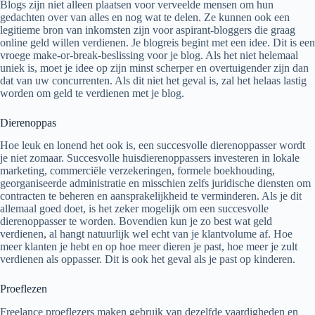
Blogs zijn niet alleen plaatsen voor verveelde mensen om hun
gedachten over van alles en nog wat te delen. Ze kunnen ook een
legitieme bron van inkomsten zijn voor aspirant-bloggers die graag
online geld willen verdienen. Je blogreis begint met een idee. Dit is een
vroege make-or-break-beslissing voor je blog. Als het niet helemaal
uniek is, moet je idee op zijn minst scherper en overtuigender zijn dan
dat van uw concurrenten. Als dit niet het geval is, zal het helaas lastig
worden om geld te verdienen met je blog.
Dierenoppas
Hoe leuk en lonend het ook is, een succesvolle dierenoppasser wordt
je niet zomaar. Succesvolle huisdierenoppassers investeren in lokale
marketing, commerciële verzekeringen, formele boekhouding,
georganiseerde administratie en misschien zelfs juridische diensten om
contracten te beheren en aansprakelijkheid te verminderen. Als je dit
allemaal goed doet, is het zeker mogelijk om een succesvolle
dierenoppasser te worden. Bovendien kun je zo best wat geld
verdienen, al hangt natuurlijk wel echt van je klantvolume af. Hoe
meer klanten je hebt en op hoe meer dieren je past, hoe meer je zult
verdienen als oppasser. Dit is ook het geval als je past op kinderen.
Proeflezen
Freelance proeflezers maken gebruik van dezelfde vaardigheden en