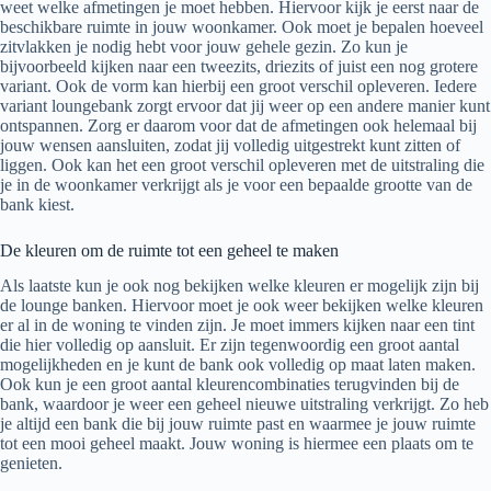
weet welke afmetingen je moet hebben. Hiervoor kijk je eerst naar de
beschikbare ruimte in jouw woonkamer. Ook moet je bepalen hoeveel
zitvlakken je nodig hebt voor jouw gehele gezin. Zo kun je
bijvoorbeeld kijken naar een tweezits, driezits of juist een nog grotere
variant. Ook de vorm kan hierbij een groot verschil opleveren. Iedere
variant loungebank zorgt ervoor dat jij weer op een andere manier kunt
ontspannen. Zorg er daarom voor dat de afmetingen ook helemaal bij
jouw wensen aansluiten, zodat jij volledig uitgestrekt kunt zitten of
liggen. Ook kan het een groot verschil opleveren met de uitstraling die
je in de woonkamer verkrijgt als je voor een bepaalde grootte van de
bank kiest.
De kleuren om de ruimte tot een geheel te maken
Als laatste kun je ook nog bekijken welke kleuren er mogelijk zijn bij
de lounge banken. Hiervoor moet je ook weer bekijken welke kleuren
er al in de woning te vinden zijn. Je moet immers kijken naar een tint
die hier volledig op aansluit. Er zijn tegenwoordig een groot aantal
mogelijkheden en je kunt de bank ook volledig op maat laten maken.
Ook kun je een groot aantal kleurencombinaties terugvinden bij de
bank, waardoor je weer een geheel nieuwe uitstraling verkrijgt. Zo heb
je altijd een bank die bij jouw ruimte past en waarmee je jouw ruimte
tot een mooi geheel maakt. Jouw woning is hiermee een plaats om te
genieten.