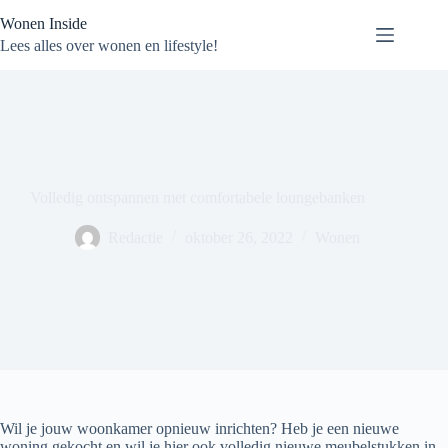
Ga
Wonen Inside
naar
de
Lees alles over wonen en lifestyle!
inhoud
Volledig ontspannen met comfortabele loungebanken
Redactie
oktober 26, 2022
Wonen
Wil je jouw woonkamer opnieuw inrichten? Heb je een nieuwe
woning gekocht en wil je hier ook volledig nieuwe meubelstukken in