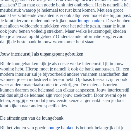
plaatsen? Dan mag een goede bank niet ontbreken. Het is namelijk hét
meubelstuk waarop je helemaal tot rust kunt komen. Met een groot
aantal verschillende varianten is er ook altijd een model die bij jou past.
Je kunt hiervoor onder andere kijken naar
loungebanken
. Deze hebben
niet alleen voldoende zitplekken voor het gehele gezin, maar je kunt
ook jouw benen volledig strekken. Maar welke keuzemogelijkheden
heb je allemaal op dit gebied? Onderstaande informatie zorgt ervoor
dat jij de beste bank in jouw woonkamer hebt staan.
Jouw interieurstijl als uitgangspunt gebruiken
Bij de loungebanken kijk je als eerste welke interieurstijl jij in jouw
woning hebt. Hierop moet je namelijk ook de bank aanpassen. Bij een
modern interieur zul je bijvoorbeeld andere varianten aanschaffen dan
wanneer je een industrieel interieur hebt. Op basis hiervan zijn er ook
weer andere materiaalsoorten te verkrijgen. De materiaalsoorten
kunnen daarom ook helemaal aan elkaar aanpassen. Jouw interieurstijl
zal dus altijd de leidraad zijn voor jouw zoektocht. Door overal op te
letten, zorg jij ervoor dat jouw eerste keuze al gemaakt is en je door
kunt kijken naar andere specificaties.
De afmetingen van de loungebank
Bij het vinden van goede
lounge banken
is het ook belangrijk dat je