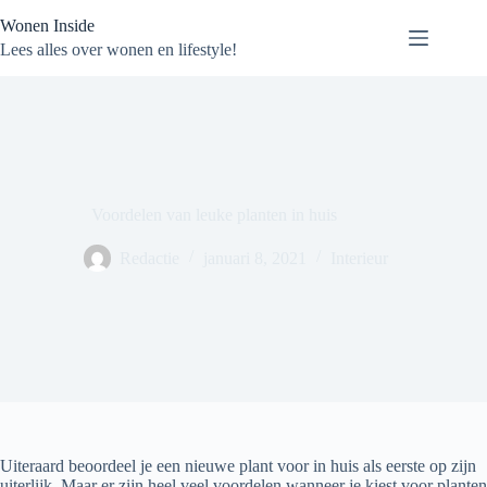
Ga
Wonen Inside
naar
de
Lees alles over wonen en lifestyle!
inhoud
Voordelen van leuke planten in huis
Redactie
januari 8, 2021
Interieur
Uiteraard beoordeel je een nieuwe plant voor in huis als eerste op zijn
uiterlijk. Maar er zijn heel veel voordelen wanneer je kiest voor planten