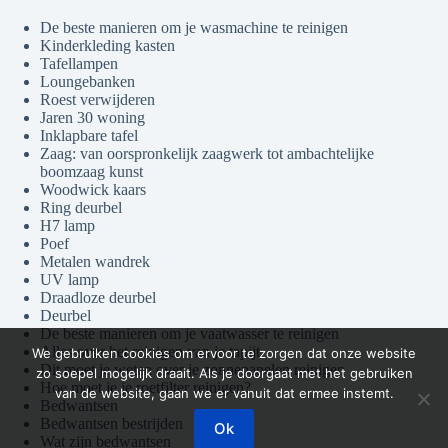
De beste manieren om je wasmachine te reinigen
Kinderkleding kasten
Tafellampen
Loungebanken
Roest verwijderen
Jaren 30 woning
Inklapbare tafel
Zaag: van oorspronkelijk zaagwerk tot ambachtelijke
boomzaag kunst
Woodwick kaars
Ring deurbel
H7 lamp
Poef
Metalen wandrek
UV lamp
Draadloze deurbel
Deurbel
De beste manieren om je vaatwasser te reinigen
Alles over het reinigen van je tapijt
We gebruiken cookies om ervoor te zorgen dat onze website
Dit moet je weten over je zonnepanelen reinigen
zo soepel mogelijk draait. Als je doorgaat met het gebruiken
Hoe moet je je roetfilter reinigen?
van de website, gaan we er vanuit dat ermee instemt.
Bedwantsen
Bedwantsen bestrijden
Ok
Wat zijn bedwantsen