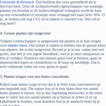
University & Research
. Dat betekent dus extra gezondheid als je
hiervoor kiest. Door de luchtzuiverende eigenschappen van sommige
planten (en doordat ze de luchtvochtigheid verhogen) wordt de kans
op een verkoudheid of verstopte neus verlaagd met maar liefst 30%. O
ja, ze breken ook nog CO2 af en maken er zuurstof van. Wat wil je
nog meer?
4: Groene planten zijn rustgevend
Volgens wetenschappers is aangetoond dat planten in je huis zorgen
voor
minder stress
. Dat schijnt te maken te hebben met de groene kleur
van planten: die werkt rustgevend. Bevind je je in een ruime met veel
groen, dan heb je een lagere bloeddruk, voel je je meer ontspannen en
ben je vrolijker. Daardoor zijn planten goed voor je humeur, gaan ze
depressiviteit tegen en verminderen ze de kans op hoofdpijn. Dat is
toch voldoende reden om voor groen te gaan!
5: Planten zorgen voor een betere concentratie
Kijken naar natuur zorgt ervoor dat je je beter kunt concentreren op
een bepaalde taak. Die natuur kun je in huis halen door een aantal
leuke planten te kiezen. Als je dus regelmatig thuiswerkt, is het zeker
aan te raden om een aantal planten op je bureau te zetten of ze op
kijkafstand te houden, want daardoor kun je je aandacht beter bij je
werk houden.