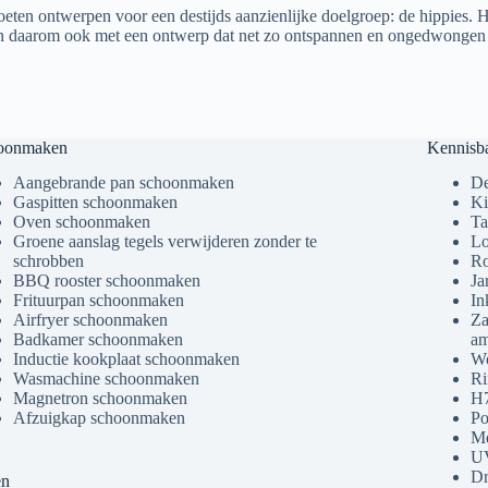
ten ontwerpen voor een destijds aanzienlijke doelgroep: de hippies. He
daarom ook met een ontwerp dat net zo ontspannen en ongedwongen was
oonmaken
Kennisb
Aangebrande pan schoonmaken
De
Gaspitten schoonmaken
Ki
Oven schoonmaken
Ta
Groene aanslag tegels verwijderen zonder te
Lo
schrobben
Ro
BBQ rooster schoonmaken
Ja
Frituurpan schoonmaken
In
Airfryer schoonmaken
Za
Badkamer schoonmaken
am
Inductie kookplaat schoonmaken
Wo
Wasmachine schoonmaken
Ri
Magnetron schoonmaken
H7
Afzuigkap schoonmaken
Po
Me
U
Dr
en