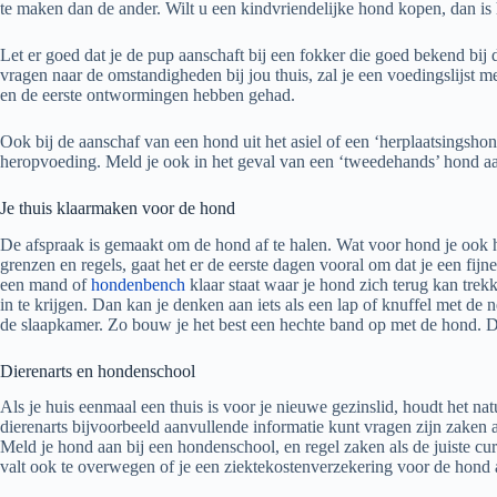
te maken dan de ander. Wilt u een kindvriendelijke hond kopen, dan is 
Let er goed dat je de pup aanschaft bij een fokker die goed bekend bij 
vragen naar de omstandigheden bij jou thuis, zal je een voedingslijst m
en de eerste ontwormingen hebben gehad.
Ook bij de aanschaf van een hond uit het asiel of een ‘herplaatsingshon
heropvoeding. Meld je ook in het geval van een ‘tweedehands’ hond a
Je thuis klaarmaken voor de hond
De afspraak is gemaakt om de hond af te halen. Wat voor hond je ook h
grenzen en regels, gaat het er de eerste dagen vooral om dat je een fij
een mand of
hondenbench
klaar staat waar je hond zich terug kan trek
in te krijgen. Dan kan je denken aan iets als een lap of knuffel met de
de slaapkamer. Zo bouw je het best een hechte band op met de hond. Daa
Dierenarts en hondenschool
Als je huis eenmaal een thuis is voor je nieuwe gezinslid, houdt het na
dierenarts bijvoorbeeld aanvullende informatie kunt vragen zijn zaken a
Meld je hond aan bij een hondenschool, en regel zaken als de juiste cu
valt ook te overwegen of je een ziektekostenverzekering voor de hond af