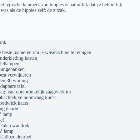
t typische kenmerk van hippies is natuurlijk dat ze behoorlijk
 als de hippies zelf: de zitzak.
ank
 beste manieren om je wasmachine te reinigen
nderkleding kasten
fellampen
ungebanken
est verwijderen
ren 30 woning
klapbare tafel
ag: van oorspronkelijk zaagwerk tot
bachtelijke boomzaag kunst
odwick kaars
ng deurbel
 lamp
ef
talen wandrek
V lamp
aadloze deurbel