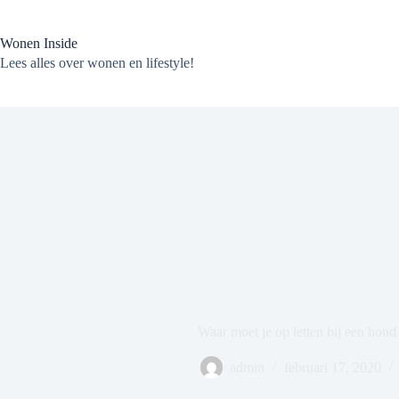
Ga
naar
de
Wonen Inside
inhoud
Lees alles over wonen en lifestyle!
Waar moet je op letten bij een hond 
admin
februari 17, 2020