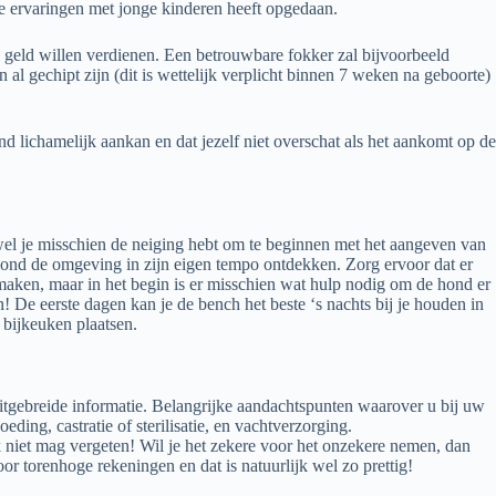
eve ervaringen met jonge kinderen heeft opgedaan.
el geld willen verdienen. Een betrouwbare fokker zal bijvoorbeeld
al gechipt zijn (dit is wettelijk verplicht binnen 7 weken na geboorte)
nd lichamelijk aankan en dat jezelf niet overschat als het aankomt op de
wel je misschien de neiging hebt om te beginnen met het aangeven van
e hond de omgeving in zijn eigen tempo ontdekken. Zorg ervoor dat er
 maken, maar in het begin is er misschien wat hulp nodig om de hond er
! De eerste dagen kan je de bench het beste ‘s nachts bij je houden in
 bijkeuken plaatsen.
 uitgebreide informatie. Belangrijke aandachtspunten waarover u bij uw
ing, castratie of sterilisatie, en vachtverzorging.
k niet mag vergeten! Wil je het zekere voor het onzekere nemen, dan
or torenhoge rekeningen en dat is natuurlijk wel zo prettig!