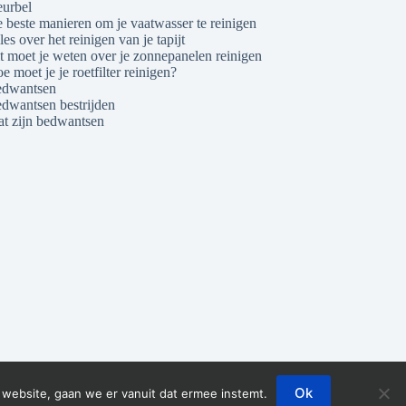
urbel
 beste manieren om je vaatwasser te reinigen
les over het reinigen van je tapijt
t moet je weten over je zonnepanelen reinigen
e moet je je roetfilter reinigen?
dwantsen
dwantsen bestrijden
t zijn bedwantsen
Ok
 website, gaan we er vanuit dat ermee instemt.