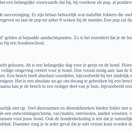
het een belangrijke voorwaarde dat hij, bij voorkeur als pup, al positi
de rasvereniging. Er zijn helaas behoorlijk wat malafide fokkers die sn
eegeven en laat de pup tot zeker 8 weken bij de moeder. Een pup zal dan 
d’ gelden al bepaalde aandachtspunten. Zo is het essentieel dat je de ho
an bij een hondenschool.
ebt gekozen, dit is een belangrijke dag voor je gezin en de hond. Hoe
ne veilige omgeving creëert voor je hond. Doe vooral rustig aan: laat d
ken. Een bench heeft absoluut voordelen, bijvoorbeeld bij het zindelijk
 nestgeur. Het is een absolute no-go om dwang te gebruiken bij een bench
rna kan je de bench in een rustiger deel van je huis, bijvoorbeeld een
tuurlijk niet op. Veel dierenartsen en dierenklinieken bieden folder met
ls een ontwormingsschema, vaccinaties, ontvlooien, tanden wisselen, voed
rsussen voor jouw hond. Ook de hondenbelasting is iets dat je natuurlij
sluit. Daarmee zorg je in ieder geval dat je niet verrast kunt worden do