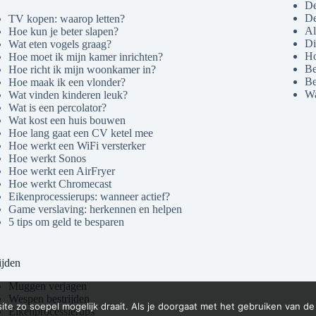
De
De
TV kopen: waarop letten?
Al
Hoe kun je beter slapen?
Di
Wat eten vogels graag?
Ho
Hoe moet ik mijn kamer inrichten?
Be
Hoe richt ik mijn woonkamer in?
Be
Hoe maak ik een vlonder?
Wa
Wat vinden kinderen leuk?
Wat is een percolator?
Wat kost een huis bouwen
Hoe lang gaat een CV ketel mee
Hoe werkt een WiFi versterker
Hoe werkt Sonos
Hoe werkt een AirFryer
Hoe werkt Chromecast
Eikenprocessierups: wanneer actief?
Game verslaving: herkennen en helpen
5 tips om geld te besparen
ijden
Muggen verjagen
Wespen bestrijden
e zo soepel mogelijk draait. Als je doorgaat met het gebruiken van de
Eikenprocessierups