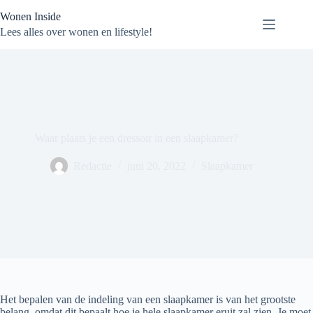
Ga
Wonen Inside
naar
de
Lees alles over wonen en lifestyle!
inhoud
Waar plaats je een dressoir in een slaapkamer?
Redactie
juni 20, 2022
Slaapkamer
Het bepalen van de indeling van een slaapkamer is van het grootste
belang, omdat dit bepaalt hoe je hele slaapkamer eruit zal zien. Je moet