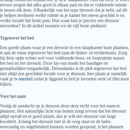
ervoor zorgen dat alles goed in elkaar past en dat er voldoende ruimte
is tussen elk item. Afhankelijk van het type dressoir dat je hebt, zal dit
je helpen beslissen welke ruimte in je kamer het meest geschikt is en
welke locatie het beste past. Dus waar kun je precies een dressoir
neerzetten? In dit artikel noemen we de vijf beste plekken!
Tegenover het bed
Een goede plaats waar je een dressoir in een slaapkamer kunt plaatsen,
is aan de muur tegenover het bed (aan de linker- of rechterkant). Zorg
bij deze optie echter wel voor voldoende been- en loopruimte tussen
het bed en het dressoir. Deze lay-out maakt het handiger en
gemakkelijker toegankelijk. Desondanks is de plek tegenover het bed
niet altijd een geschikte locatie voor je dressoir, hier plaats je namelijk
vaak je
tv-meubel
zodat je liggend in bed je favoriete serie of film kunt
kijken.
Voor het raam
Vestig de aandacht op je dressoir door deze recht voor het raam te
plaatsen. Het natuurlijke licht van buiten zorgt ervoor dat het dressoir
altijd opvalt en er goed uitziet, dus je wilt een dressoir van hoge
kwaliteit. Zolang het dressoir niet in de weg staat en de lades
eenvoudig en ongehinderd kunnen worden geopend, is het plaatsen