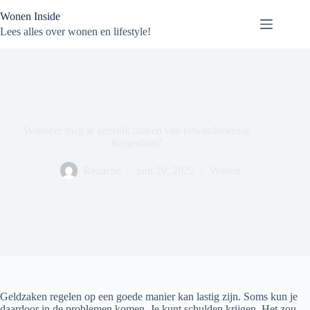
Ga
Wonen Inside
naar
de
Lees alles over wonen en lifestyle!
inhoud
Wanneer mag je gebruik maken van bewindvoering
Rotterdam?
Redactie
juni 29, 2022
Wonen
Geldzaken regelen op een goede manier kan lastig zijn. Soms kun je
daardoor in de problemen komen. Je kunt schulden krijgen. Het zou