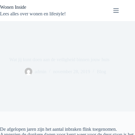
Ga
Wonen Inside
naar
de
Lees alles over wonen en lifestyle!
inhoud
Wat jij kunt doen aan de veiligheid binnen jouw huis
admin
november 28, 2019
Blog
De afgelopen jaren zijn het aantal inbraken flink toegenomen.
Aangezien de donkere dagen voor kerst weer voor de deur staan is het