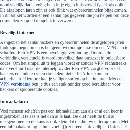
noodzakelijk dat je veilig bent in je eigen huis zowel fysiek als online.
De afgelopen jaren zijn er ook flink wat cybercriminelen bijgekomen.
In dit artikel worden er een aantal tips gegeven die jou helpen om deze
criminelen zo goed mogelijk te verweren.
Beveiligd internet
Aangezien het aantal hackers en cybercriminelen de afgelopen jaren
flink zijn toegenomen is het geen overbodige luxe om een VPN aan te
schaffen. Een VPN is een beveiligde verbinding. Doordat de
verbinding versleuteld is wordt onveilige data omgezet in onleesbare
codes. Om het simpel uit te leggen wordt er zonder VPN rechtstreeks
data verstuurd naar de internetprovider Een VPN zorgt ervoor dat
hackers en andere cybercriminelen niet je IP-Adres kunnen
achterhalen. Hierdoor kan je veiliger surfen op het internet. Met een
VPN verbinding
ben je dus een stuk minder goed bereikbaar voor
hackers of spionerende cookies.
Inbraakalarm
Veel mensen schaffen pas een inbraakalarm aan als er al een keer is
ingebroken. Helaas is het dan al te laat. De dief heeft de buit al
meegenomen en de kans is ook klein dat de dief weer terug komt. Met
een inbraakalarm op je huis voel jij jezelf een stuk veiliger. Ook is het