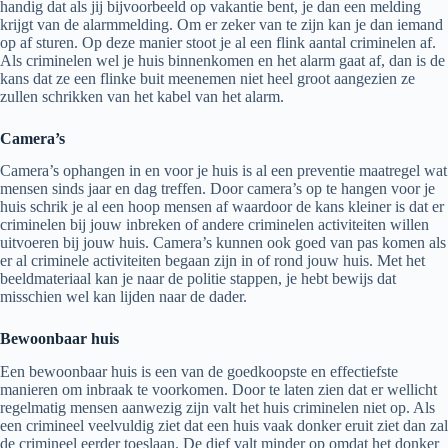
handig dat als jij bijvoorbeeld op vakantie bent, je dan een melding
krijgt van de alarmmelding. Om er zeker van te zijn kan je dan iemand
op af sturen. Op deze manier stoot je al een flink aantal criminelen af.
Als criminelen wel je huis binnenkomen en het alarm gaat af, dan is de
kans dat ze een flinke buit meenemen niet heel groot aangezien ze
zullen schrikken van het kabel van het alarm.
Camera’s
Camera’s ophangen in en voor je huis is al een preventie maatregel wat
mensen sinds jaar en dag treffen. Door camera’s op te hangen voor je
huis schrik je al een hoop mensen af waardoor de kans kleiner is dat er
criminelen bij jouw inbreken of andere criminelen activiteiten willen
uitvoeren bij jouw huis. Camera’s kunnen ook goed van pas komen als
er al criminele activiteiten begaan zijn in of rond jouw huis. Met het
beeldmateriaal kan je naar de politie stappen, je hebt bewijs dat
misschien wel kan lijden naar de dader.
Bewoonbaar huis
Een bewoonbaar huis is een van de goedkoopste en effectiefste
manieren om inbraak te voorkomen. Door te laten zien dat er wellicht
regelmatig mensen aanwezig zijn valt het huis criminelen niet op. Als
een crimineel veelvuldig ziet dat een huis vaak donker eruit ziet dan zal
de crimineel eerder toeslaan. De dief valt minder op omdat het donker