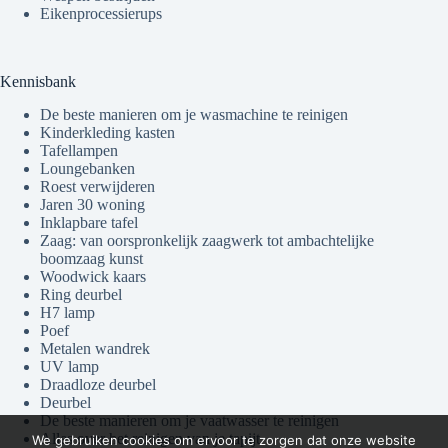
Eikenprocessierups
Kennisbank
De beste manieren om je wasmachine te reinigen
Kinderkleding kasten
Tafellampen
Loungebanken
Roest verwijderen
Jaren 30 woning
Inklapbare tafel
Zaag: van oorspronkelijk zaagwerk tot ambachtelijke
boomzaag kunst
Woodwick kaars
Ring deurbel
H7 lamp
Poef
Metalen wandrek
UV lamp
Draadloze deurbel
Deurbel
De beste manieren om je vaatwasser te reinigen
Alles over het reinigen van je tapijt
We gebruiken cookies om ervoor te zorgen dat onze website