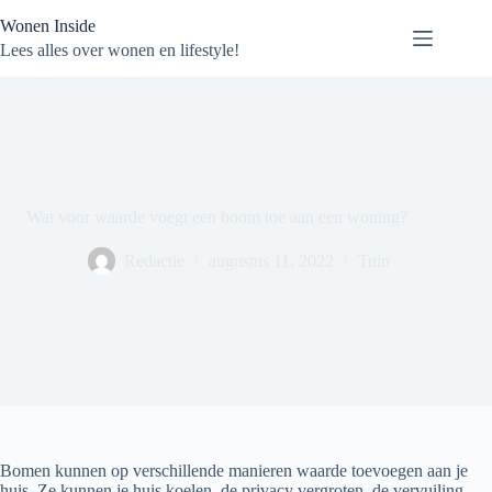
Ga
Wonen Inside
naar
de
Lees alles over wonen en lifestyle!
inhoud
Wat voor waarde voegt een boom toe aan een woning?
Redactie
augustus 11, 2022
Tuin
Bomen kunnen op verschillende manieren waarde toevoegen aan je
huis. Ze kunnen je huis koelen, de privacy vergroten, de vervuiling