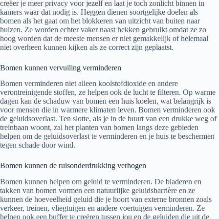
creëer je meer privacy voor jezelf en laat je toch zonlicht binnen in
kamers waar dat nodig is. Heggen dienen soortgelijke doelen als
bomen als het gaat om het blokkeren van uitzicht van buiten naar
huizen. Ze worden echter vaker naast hekken gebruikt omdat ze zo
hoog worden dat de meeste mensen er niet gemakkelijk of helemaal
niet overheen kunnen kijken als ze correct zijn geplaatst.
Bomen kunnen vervuiling verminderen
Bomen verminderen niet alleen koolstofdioxide en andere
verontreinigende stoffen, ze helpen ook de lucht te filteren. Op warme
dagen kan de schaduw van bomen een huis koelen, wat belangrijk is
voor mensen die in warmere klimaten leven. Bomen verminderen ook
de geluidsoverlast. Ten slotte, als je in de buurt van een drukke weg of
treinbaan woont, zal het planten van bomen langs deze gebieden
helpen om de geluidsoverlast te verminderen en je huis te beschermen
tegen schade door wind.
Bomen kunnen de ruisonderdrukking verhogen
Bomen kunnen helpen om geluid te verminderen. De bladeren en
takken van bomen vormen een natuurlijke geluidsbarrière en ze
kunnen de hoeveelheid geluid die je hoort van externe bronnen zoals
verkeer, treinen, vliegtuigen en andere voertuigen verminderen. Ze
helpen ook een buffer te creëren tussen jou en de geluiden die uit de