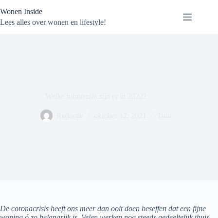
Ga
Wonen Inside
naar
de
Lees alles over wonen en lifestyle!
inhoud
Welke tuintrends zijn er in 2022?
Redactie
oktober 12, 2021
Tuin
De coronacrisis heeft ons meer dan ooit doen beseffen dat een fijne
woning ó zo belangrijk is. Velen werken nog steeds gedeeltelijk thuis.