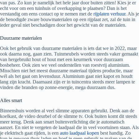
van pas. Zo kun je namelijk het hele jaar door buiten zitten! Kies je er
echt voor om een tuinhuis of overkapping te plaatsen? Dan is het
verstandig om eens contact op te nemen met de
rijplaten verhuur
. Als je
de benodigde zware bouwmaterialen op een rijplaat zet, zal de tuin in
ieder geval niet beschadigen door het gewicht van de materialen.
Duurzame materialen
Ook het gebruik van duurzame materialen is iets dat we in 2022, maar
ook daarna nog, gaan zien. Tuinmeubels worden steeds vaker gemaakt
van hergebruikt hout of hout met een keurmerk voor duurzaam
bosbeheer. Ook zien we veel onderstellen van roestvrij aluminium.
Misschien niet het meest duurzame materiaal tijdens productie, maar
wél als het gaat om levensduur. Aluminium gaat niet kapot en houdt
lang zijn kracht. Daarnaast zijn er in tuincentra steeds meer lampen te
vinden die branden op zonne-energie, mega duurzaam dus.
Alles smart
Binnenshuis worden al veel slimme apparaten gebruikt. Denk aan de
koelkast, de video deurbel of de slimme tv. Ook buiten komt dit steeds
meer terug. Denk aan smart buitenverlichting die je automatisch
aanzet. En niet te vergeten de laadpaal die in veel voortuinen staan. Als
je elektrisch gaat rijden, is een
auto laadpaal kopen
best handig. Zo
kun je gewoon thuis laden en hoef je geen gebruik te maken van de