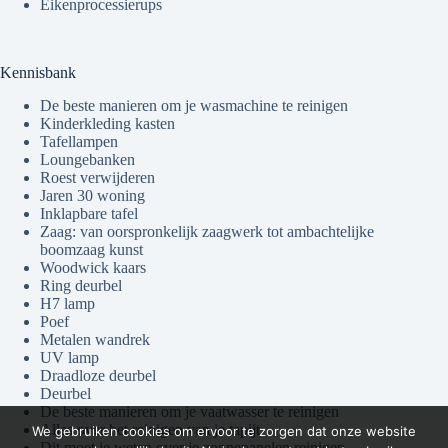
Eikenprocessierups
Kennisbank
De beste manieren om je wasmachine te reinigen
Kinderkleding kasten
Tafellampen
Loungebanken
Roest verwijderen
Jaren 30 woning
Inklapbare tafel
Zaag: van oorspronkelijk zaagwerk tot ambachtelijke
boomzaag kunst
Woodwick kaars
Ring deurbel
H7 lamp
Poef
Metalen wandrek
UV lamp
Draadloze deurbel
Deurbel
De beste manieren om je vaatwasser te reinigen
Alles over het reinigen van je tapijt
We gebruiken cookies om ervoor te zorgen dat onze website
Dit moet je weten over je zonnepanelen reinigen