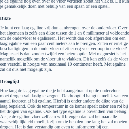
je de egaline nog even over de vloer verdelen zodat het vlak is. Dit kun
je gemakkelijk doen met behulp van een spaan of een spatel.
Dikte
Je kunt een laag egaline vrij dun aanbrengen over de ondervloer. Over
het algemeen is zelfs een dikte tussen de 1 en 6 millimeter al voldoende
om de ondervloer te egaliseren. Het wordt dan ook afgeraden om een
laag egaline van een paar centimeters aan te brengen. Zitten er ernstige
beschadigingen in de ondervloer of zit er erg veel verloop in de vloer?
Magnesiet is dan zonder twijfel een betere optie. Met magnesiet is het
namelijk mogelijk om de vloer uit te vlakken. Dit kan zelfs als de vloer
een verschil in hoogte van maximaal 10 centimeter heeft. Met egaline
zal dit dus niet mogelijk zijn.
Droogtijd
Hoe lang de laag egaline die je hebt aangebracht op de ondervloer
moet drogen valt lastig te zeggen. De droogtijd hangt namelijk van een
aantal factoren af bij egaline. Hierbij is onder andere de dikte van de
laag bepalend. Ook de temperatuur in de kamer speelt zeker een rol bij
het drogen van egaline. Ook het type egaline is bovendien van belang.
Als je de egaline vloer zelf aan wilt brengen dan zal het naar alle
waarschijnlijkheid moeilijk zijn om te bepalen hoe lang het zal moeten
drogen. Het is dan verstandig om even te informeren bij een