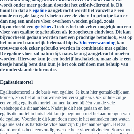
wordt onder meer gedaan doordat het zelf-nivellerend is. Dit
houdt in dat als
egaline
aangebracht wordt het vanzelf als een
mooie en egale laag zal vloeien over de vloer. In principe kan er
dan nog een andere vloer overheen worden gelegd, zoals
bijvoorbeeld een
gietvloer
. Toch is het ook zeker mogelijk om een
vloer van egaline te gebruiken als je zogeheten eindvloer. Dit kan
bijvoorbeeld gedaan worden met een prachtige betonlook, wat op
het moment natuurlijk helemaal hip is.
Vloerverwarming
kan
trouwens ook zeker gebruikt worden in combinatie met egaline.
De egaline vloer zal natuurlijk nauwkeurig aangebracht moeten
worden. Hiervoor kun je een bedrijf inschakelen, maar als je een
beetje handig bent dan kun je het ook zelf doen met behulp van
de onderstaande informatie.
Egalisatiemortel
Egalisatiemortel is de basis van egaline. Je kunt hier gemakkelijk aan
komen, zo is het al in bouwmarkten verkrijgbaar. Ook online zul je
eenvoudig egalisatiemortel kunnen kopen bij één van de vele
webshops die dit aanbiedt. Nadat je dit hebt gedaan en het
egalisatiemortel in huis hebt kun je beginnen met het aanbrengen van
de egaline. Voordat je dit kunt doen moet je het aanmaken met water.
Egaline zal dus hartstikke vloeibaar zijn bij het aanbrengen. Het zal
daardoor dus heel eenvoudig over de hele vloer uitvloeien. Soms moet