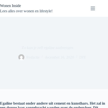
Ga
Wonen Inside
naar
de
Lees alles over wonen en lifestyle!
inhoud
Zo kun je zelf egaline aanbrengen
Redactie
december 16, 2020
DIY
Egaline bestaat onder andere uit cement en kunsthars. Het zal in
een dunne laag aangebracht worden over de ondervloer. Dit